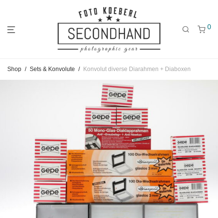
0
Gehe
Gehe
Gehe
Shop
/
Sets & Konvolute
/
Konvolut diverse Diarahmen + Diaboxen
zum
zu
zu
Hauptmenü
den
den
Kategorien
Filtern