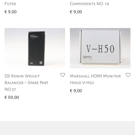
Filter
Components NO: 19
€
9,00
€
9,00
DJI Ronin Weight
Marshall HDMI Monitor
Balancer – Spare Part
Hood V-H50
NO.37
€
9,00
€
59,00