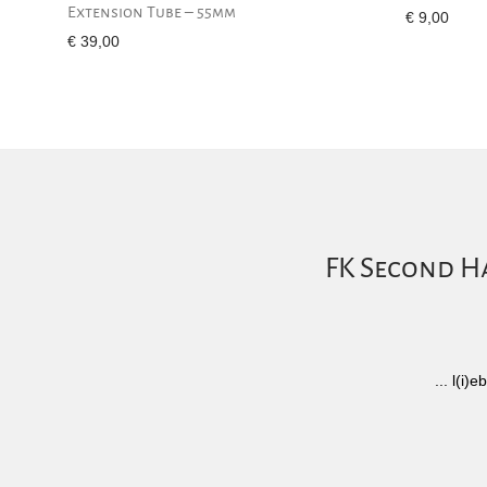
Extension Tube – 55mm
€
9,00
€
39,00
FK Second Ha
... l(i