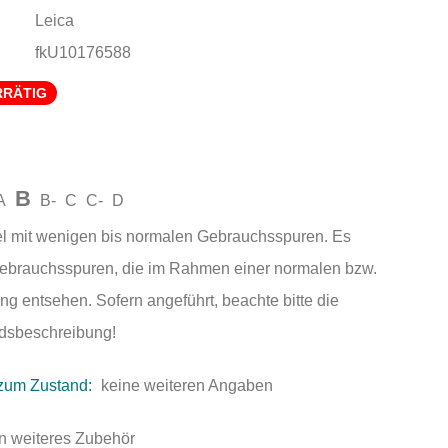
Leica
fkU10176588
RRÄTIG
B
A
B-
C
C-
D
el mit wenigen bis normalen Gebrauchsspuren. Es
Gebrauchsspuren, die im Rahmen einer normalen bzw.
ng entsehen. Sofern angeführt, beachte bitte die
andsbeschreibung!
zum Zustand:
keine weiteren Angaben
n weiteres Zubehör