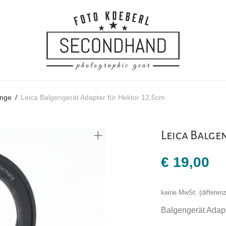
inge
/
Leica Balgengerät Adapter für Hektor 12,5cm
Leica Balge
€
19,00
keine MwSt. (differe
Balgengerät Adapt