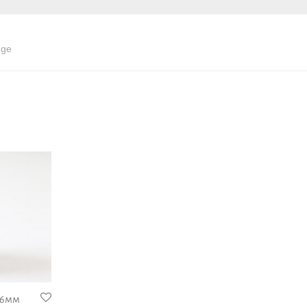
nge
36mm