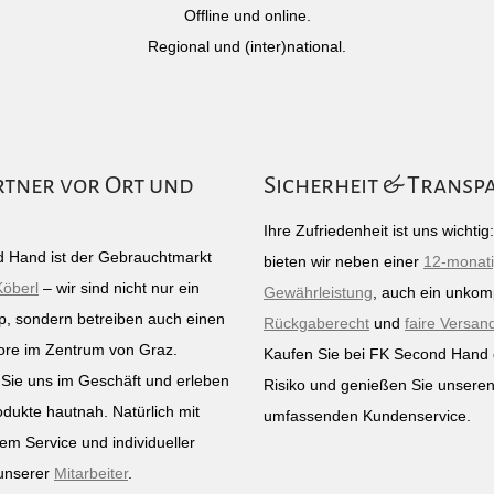
Offline und online.
Regional und (inter)national.
rtner vor Ort und
Sicherheit & Transp
Ihre Zufriedenheit ist uns wichti
 Hand ist der Gebrauchtmarkt
bieten wir neben einer
12-monat
Köberl
– wir sind nicht nur ein
Gewährleistung
, auch ein unkomp
p, sondern betreiben auch einen
Rückgaberecht
und
faire Versan
ore im Zentrum von Graz.
Kaufen Sie bei FK Second Hand
Sie uns im Geschäft und erleben
Risiko und genießen Sie unsere
odukte hautnah. Natürlich mit
umfassenden Kundenservice.
em Service und individueller
unserer
Mitarbeiter
.