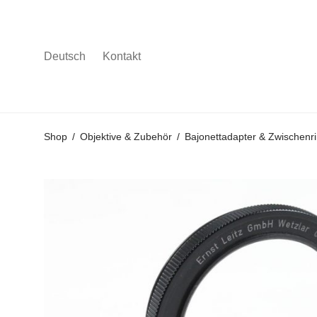
Deutsch
Kontakt
Gehe
Gehe
Gehe
Shop
/
Objektive & Zubehör
/
Bajonettadapter & Zwischenr
zum
zu
zu
Hauptmenü
den
den