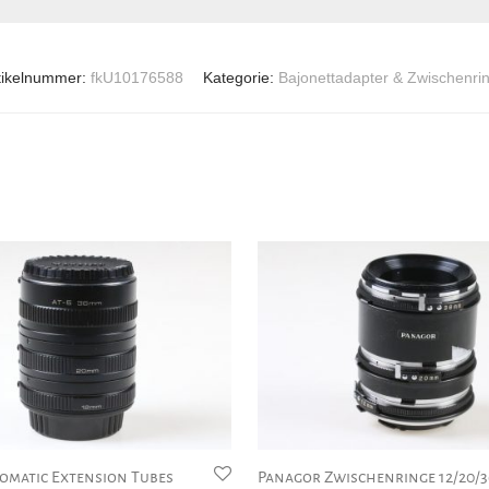
tikelnummer:
fkU10176588
Kategorie:
Bajonettadapter & Zwischenri
tomatic Extension Tubes
Panagor Zwischenringe 12/20/