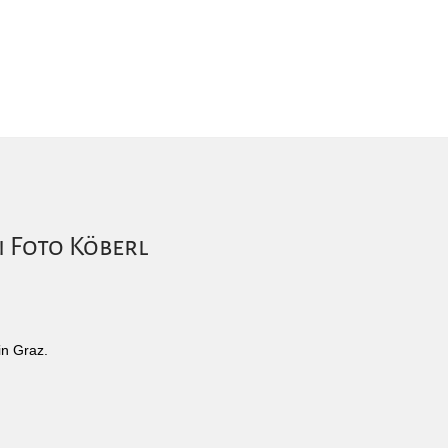
i Foto Köberl
in Graz.