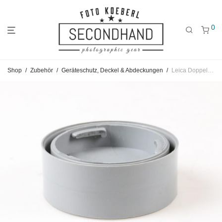
0
Gehe
Gehe
Gehe
Shop
/
Zubehör
/
Geräteschutz, Deckel & Abdeckungen
/
Leica Doppel-Rückdeckel für R-Objektive
zum
zu
zu
Hauptmenü
den
den
Kategorien
Filtern