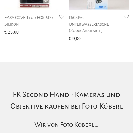
EASY COVER für EOS 6D /
DiCaPac
Silikon
Unterwassertasche
(Zoom Available)
€
25,00
€
9,00
FK Second Hand - Kameras und
Objektive kaufen bei Foto Köberl
Wir von Foto Köberl…