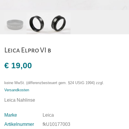
Leica Elpro VI b
€
19,00
keine MwSt. (differenzbesteuert gem. §24 UStG 1994)
zzgl.
Versandkosten
Leica Nahlinse
Marke
Leica
Artikelnummer
fkU10177003