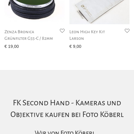
Zenza Bronica
Leon High Key Kit
Grünfilter G55-C / 82mm
Larson
€
19,00
€
9,00
FK Second Hand - Kameras und
Objektive kaufen bei Foto Köberl
Wir von Foto Köberl…