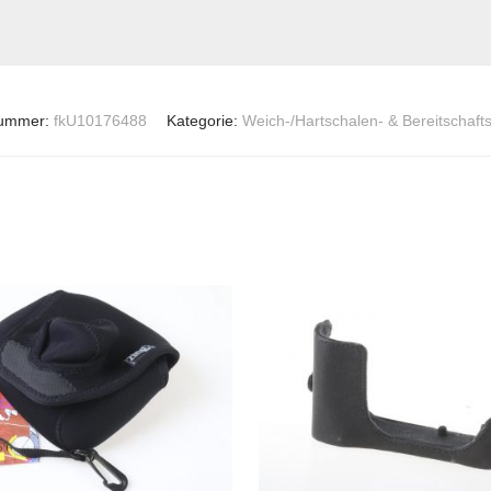
nummer:
fkU10176488
Kategorie:
Weich-/Hartschalen- & Bereitschaft