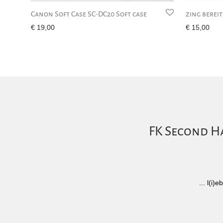
Canon Soft Case SC-DC20 Soft case
zing berei
€
19,00
€
15,00
FK Second Ha
... l(i