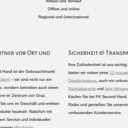
Ankauf und Verkauf.
Offline und online.
Regional und (inter)national.
rtner vor Ort und
Sicherheit & Transp
Ihre Zufriedenheit ist uns wichti
 Hand ist der Gebrauchtmarkt
bieten wir neben einer
12-monat
Köberl
– wir sind nicht nur ein
Gewährleistung
, auch ein unkomp
p, sondern betreiben auch einen
Rückgaberecht
und
faire Versan
ore im Zentrum von Graz.
Kaufen Sie bei FK Second Hand
Sie uns im Geschäft und erleben
Risiko und genießen Sie unsere
odukte hautnah. Natürlich mit
umfassenden Kundenservice.
em Service und individueller
unserer
Mitarbeiter
.