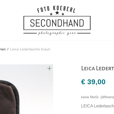
chen
/
Leica Ledertasche braun
Leica Leder
€
39,00
keine MwSt. (differe
LEICA Ledertasc