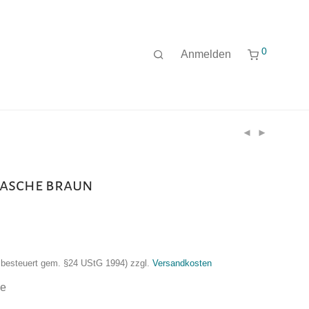
0
Anmelden
tasche braun
nzbesteuert gem. §24 UStG 1994)
zzgl.
Versandkosten
he