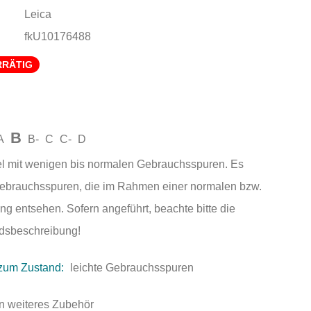
Leica
fkU10176488
RRÄTIG
B
A
B-
C
C-
D
el mit wenigen bis normalen Gebrauchsspuren. Es
Gebrauchsspuren, die im Rahmen einer normalen bzw.
ng entsehen. Sofern angeführt, beachte bitte die
andsbeschreibung!
zum Zustand:
leichte Gebrauchsspuren
n weiteres Zubehör