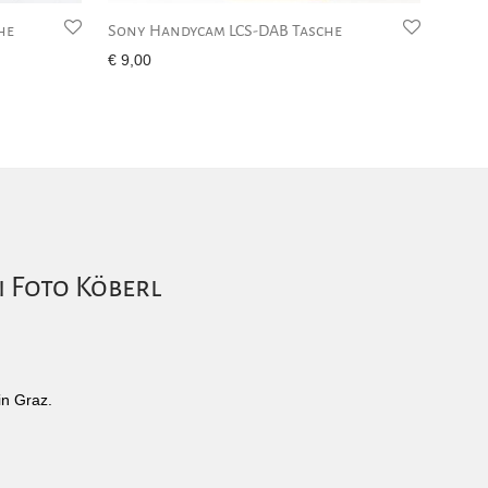
he
Sony Handycam LCS-DAB Tasche
€
9,00
i Foto Köberl
in Graz.