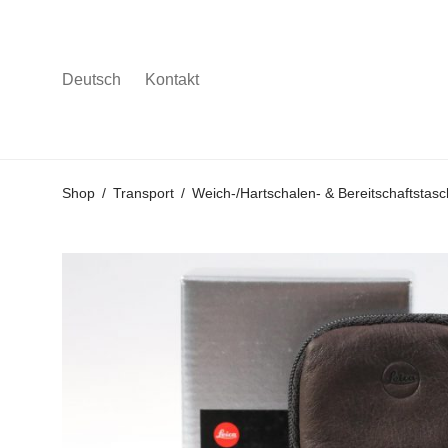
Deutsch
Kontakt
Gehe
Gehe
Gehe
Shop
/
Transport
/
Weich-/Hartschalen- & Bereitschaftstas
zum
zu
zu
Hauptmenü
den
den