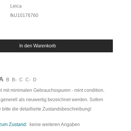
Leica
fkU10176760
In den Warenkorb
A
B
B-
C
C-
D
el mit minimalen Gebrauchsspuren - mint condition.
generell als neuwertig bezeichnet werden. Sofern
 bitte die detaillierte Zustandsbeschreibung!
zum Zustand:
keine weiteren Angaben