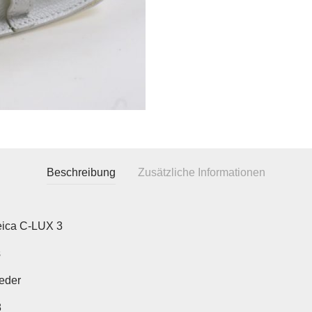
Beschreibung
Zusätzliche Informationen
eica C-LUX 3
s
eder
8