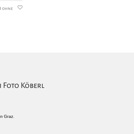
B ohne
i Foto Köberl
in Graz.