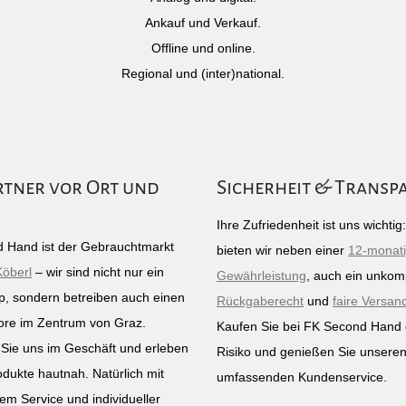
Ankauf und Verkauf.
Offline und online.
Regional und (inter)national.
rtner vor Ort und
Sicherheit & Transp
Ihre Zufriedenheit ist uns wichti
 Hand ist der Gebrauchtmarkt
bieten wir neben einer
12-monat
Köberl
– wir sind nicht nur ein
Gewährleistung
, auch ein unkomp
p, sondern betreiben auch einen
Rückgaberecht
und
faire Versan
ore im Zentrum von Graz.
Kaufen Sie bei FK Second Hand
Sie uns im Geschäft und erleben
Risiko und genießen Sie unsere
odukte hautnah. Natürlich mit
umfassenden Kundenservice.
em Service und individueller