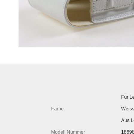
Für L
Farbe
Weis
Aus L
Modell Nummer
1869