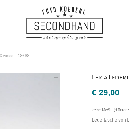
 3 weiss – 18698
Leica Ledert
€
29,00
keine MwSt. (differe
Ledertasche von 