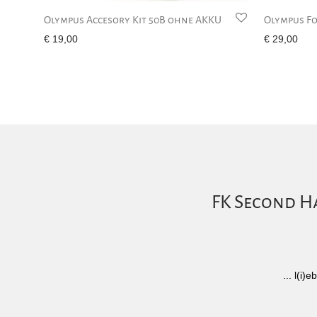
Olympus Accesory Kit 50B ohne AKKU
Olympus Fo
€
19,00
€
29,00
FK Second Ha
... l(i