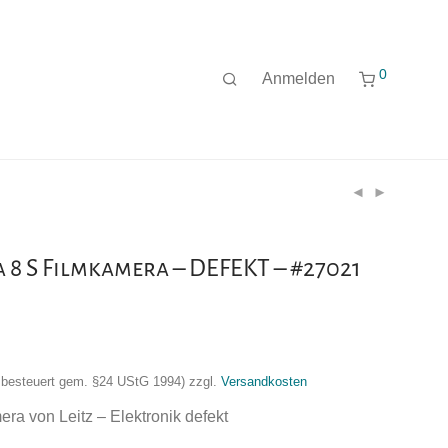
0
Anmelden
a 8 S Filmkamera – DEFEKT – #27021
nzbesteuert gem. §24 UStG 1994)
zzgl.
Versandkosten
ra von Leitz – Elektronik defekt