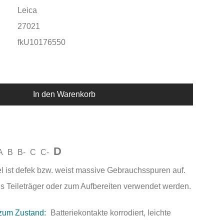
Leica
27021
fkU10176550
In den Warenkorb
D
A
B
B-
C
C-
el ist defek bzw. weist massive Gebrauchsspuren auf.
als Teileträger oder zum Aufbereiten verwendet werden.
zum Zustand:
Batteriekontakte korrodiert, leichte