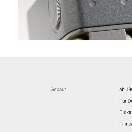
Gebaut
ab 19
Für D
Elekt
Filmt