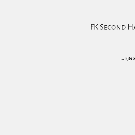
FK Second Ha
... l(i