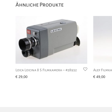
Ähnliche Produkte
Leica Leicina 8 S Filmkamera – #28932
Alef Filmk
€
29,00
€
49,00