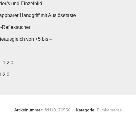
der/s und Einzelbild
appbarer Handgriff mit Auslösetaste
-Reflexsucher
ieausgleich von +5 bis –
 1:2,0
:2.0
Artikelnummer:
fkU10176550
Kategorie:
Filmkameras