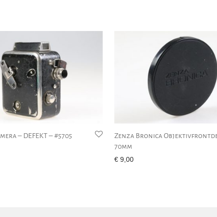
amera – DEFEKT – #5705
Zenza Bronica Objektivfrontd
70mm
€
9,00