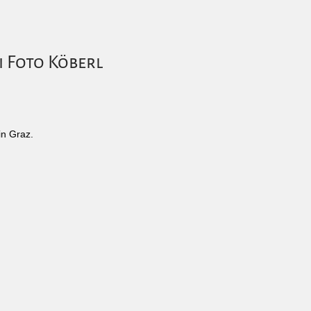
i Foto Köberl
in Graz.