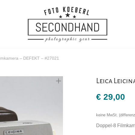
Filmkamera – DEFEKT – #27021
Leica Leicin
€
29,00
keine MwSt. (differe
Doppel-8 Filmkame