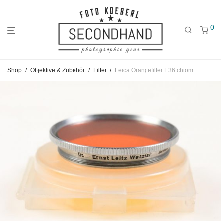
0
Gehe
Gehe
Gehe
Shop
/
Objektive & Zubehör
/
Filter
/
Leica Orangefilter E36 chrom
zum
zu
zu
Hauptmenü
den
den
Kategorien
Filtern