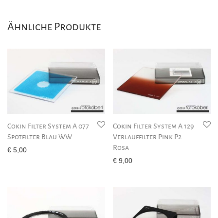
Ähnliche Produkte
Cokin Filter System A 077
Cokin Filter System A 129
Spotfilter Blau WW
Verlauffilter Pink P2
Rosa
€
5,00
€
9,00