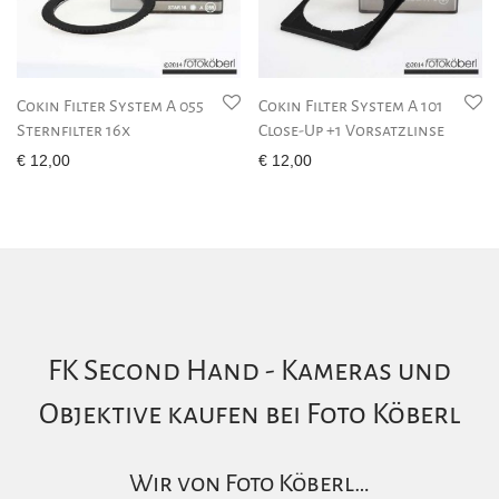
Cokin Filter System A 055
Cokin Filter System A 101
Sternfilter 16x
Close-Up +1 Vorsatzlinse
€
12,00
€
12,00
FK Second Hand - Kameras und
Objektive kaufen bei Foto Köberl
Wir von Foto Köberl…