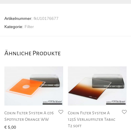
Artikelnummer:
fkU10176677
Kategorie:
Filter
Ähnliche Produkte
Cokin Filter System A 076
Cokin Filter System A
Spotfilter Orange WW
125S Verlauffilter Tabac
T2 soft
€
5,00