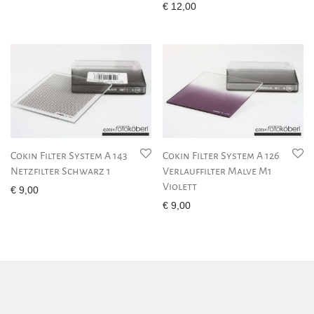
€
12,00
Cokin Filter System A 143
Cokin Filter System A 126
Netzfilter Schwarz 1
Verlauffilter Malve M1
Violett
€
9,00
€
9,00