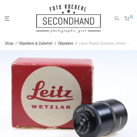
0
Gehe
Gehe
Gehe
Shop
/
Objektive & Zubehör
/
Objektive
/
Leica Repro Summar 24mm M39
zum
zu
zu
Hauptmenü
den
den
Kategorien
Filtern