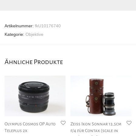
Artikelnummer:
fkU10176740
Kategorie:
Objektive
Ähnliche Produkte
Olympus Cosmos OP Auto
Zeiss Ikon Sonnar 13,5cm
Teleplus 2x
f/4 für Contax (scale in