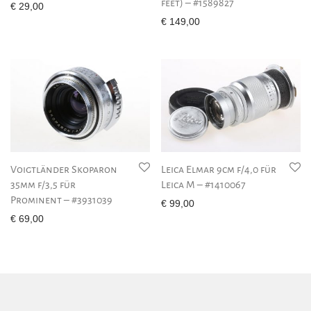
feet) – #1589827
€
29,00
€
149,00
Voigtländer Skoparon
Leica Elmar 9cm f/4,0 für
35mm f/3,5 für
Leica M – #1410067
Prominent – #3931039
€
99,00
€
69,00