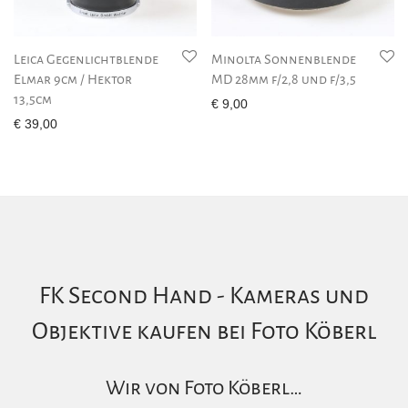
Leica Gegenlichtblende
Minolta Sonnenblende
Elmar 9cm / Hektor
MD 28mm f/2,8 und f/3,5
13,5cm
€
9,00
€
39,00
FK Second Hand - Kameras und
Objektive kaufen bei Foto Köberl
Wir von Foto Köberl…