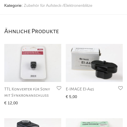
Kategorie:
Zubehör für Aufsteck-/Elektronenblitze
Ähnliche Produkte
TTL Konverter für Sony
E-IMAGE EI-A45
mit Synkronanschluss
€
5,00
€
12,00