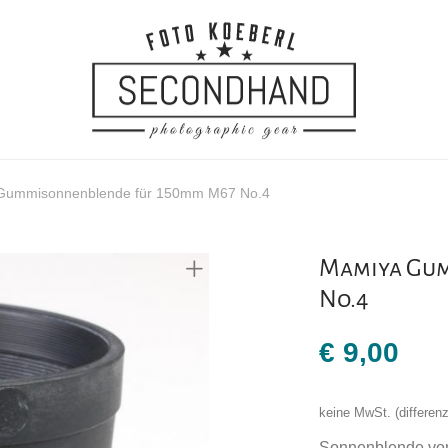
Gummisonnenblende für 150mm M67 No.4
Mamiya Gum
No.4
€
9,00
keine MwSt. (differe
Sonnenblende vo