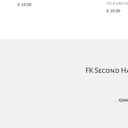
f/5,6 und 2
€
19,00
€
19,00
FK Second Ha
... l(i