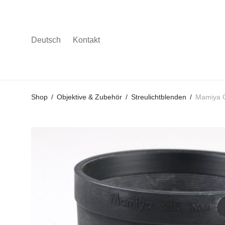
Deutsch
Kontakt
Gehe
Gehe
Gehe
Shop
/
Objektive & Zubehör
/
Streulichtblenden
/
Mamiya 
zum
zu
zu
Hauptmenü
den
den