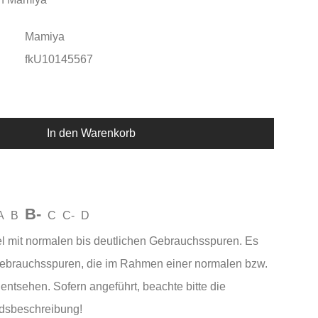
Mamiya
fkU10145567
In den Warenkorb
B-
A
B
C
C-
D
el mit normalen bis deutlichen Gebrauchsspuren. Es
Gebrauchsspuren, die im Rahmen einer normalen bzw.
entsehen. Sofern angeführt, beachte bitte die
andsbeschreibung!