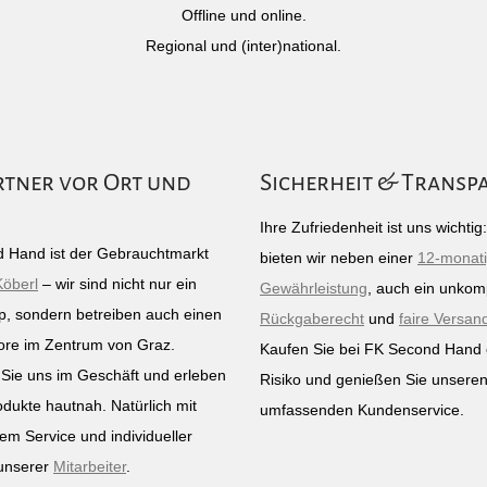
Offline und online.
Regional und (inter)national.
rtner vor Ort und
Sicherheit & Transp
Ihre Zufriedenheit ist uns wichti
 Hand ist der Gebrauchtmarkt
bieten wir neben einer
12-monat
Köberl
– wir sind nicht nur ein
Gewährleistung
, auch ein unkomp
p, sondern betreiben auch einen
Rückgaberecht
und
faire Versan
ore im Zentrum von Graz.
Kaufen Sie bei FK Second Hand
Sie uns im Geschäft und erleben
Risiko und genießen Sie unsere
odukte hautnah. Natürlich mit
umfassenden Kundenservice.
em Service und individueller
unserer
Mitarbeiter
.