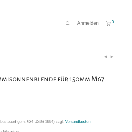
0
Anmelden
misonnenblende für 150mm M67
nzbesteuert gem. §24 UStG 1994)
zzgl.
Versandkosten
n Mamiya