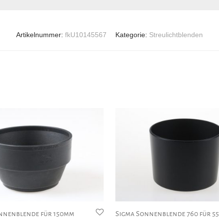
Artikelnummer:
fkU10145567
Kategorie:
Streulichtblenden
nnenblende für 150mm
Sigma Sonnenblende 760 für 55