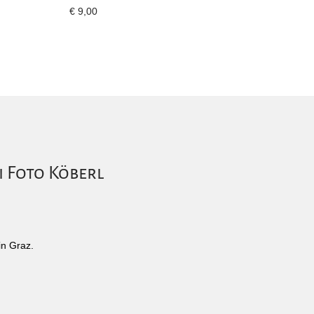
€
9,00
i Foto Köberl
in Graz.