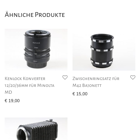
Ähnliche Produkte
Kenlock Konverter
Zwischenringsatz für
12/20/36mm für Minolta
M42 Bajonett
MD
€
15,00
€
19,00