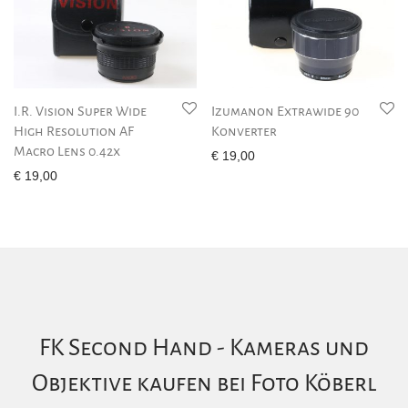
I.R. Vision Super Wide
Izumanon Extrawide 90
High Resolution AF
Konverter
Macro Lens 0.42x
€
19,00
€
19,00
FK Second Hand - Kameras und
Objektive kaufen bei Foto Köberl