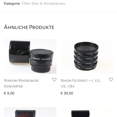
Kategorie:
Filter-Sets & Vorsatzlinsen
Ähnliche Produkte
Marumi Macrowide
Nikon Filterset – 1, 1/2,
Konverter
1/6, 1/8x
€
9,00
€
39,00