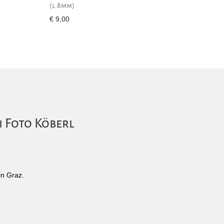
(l.8mm)
€
9,00
i Foto Köberl
in Graz.