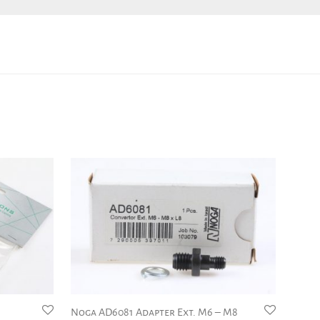
Noga AD6081 Adapter Ext. M6 – M8