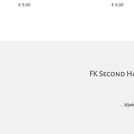
€
9,00
€
9,00
FK Second Ha
... l(i