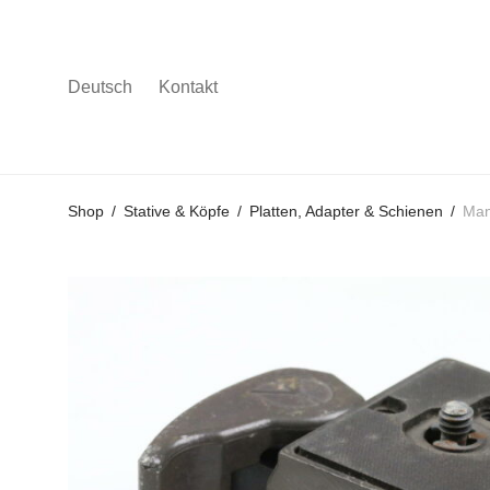
Deutsch
Kontakt
Gehe
Gehe
Gehe
Shop
/
Stative & Köpfe
/
Platten, Adapter & Schienen
/
Man
zum
zu
zu
Hauptmenü
den
den