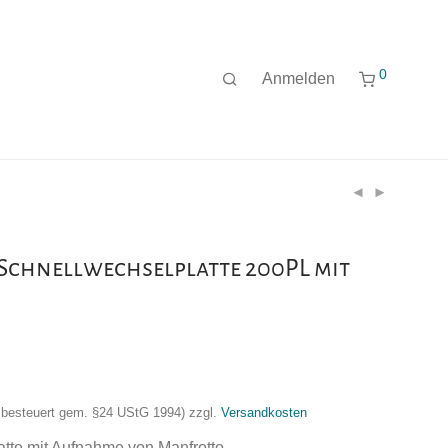
0
Anmelden
Schnellwechselplatte 200PL mit
nzbesteuert gem. §24 UStG 1994)
zzgl.
Versandkosten
tte mit Aufnahme von Manfrotto