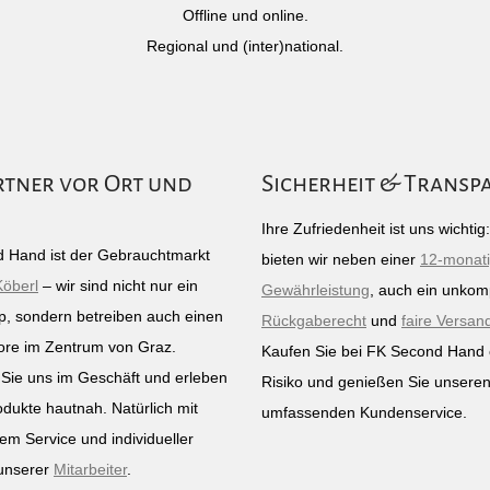
Offline und online.
Regional und (inter)national.
rtner vor Ort und
Sicherheit & Transp
Ihre Zufriedenheit ist uns wichti
 Hand ist der Gebrauchtmarkt
bieten wir neben einer
12-monat
Köberl
– wir sind nicht nur ein
Gewährleistung
, auch ein unkomp
p, sondern betreiben auch einen
Rückgaberecht
und
faire Versan
ore im Zentrum von Graz.
Kaufen Sie bei FK Second Hand
Sie uns im Geschäft und erleben
Risiko und genießen Sie unsere
odukte hautnah. Natürlich mit
umfassenden Kundenservice.
em Service und individueller
unserer
Mitarbeiter
.