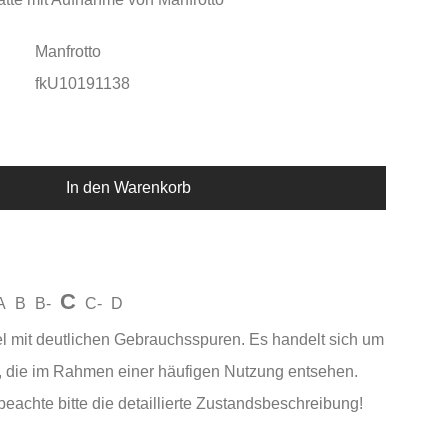
Manfrotto
fkU10191138
In den Warenkorb
C
A
B
B-
C-
D
el mit deutlichen Gebrauchsspuren. Es handelt sich um
 die im Rahmen einer häufigen Nutzung entsehen.
beachte bitte die detaillierte Zustandsbeschreibung!