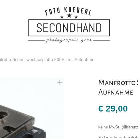
frotto Schnellwechselplatte 200PL mit Aufnahme
Manfrotto 
Aufnahme
€
29,00
keine MwSt. (differe
Schnellwechselpla