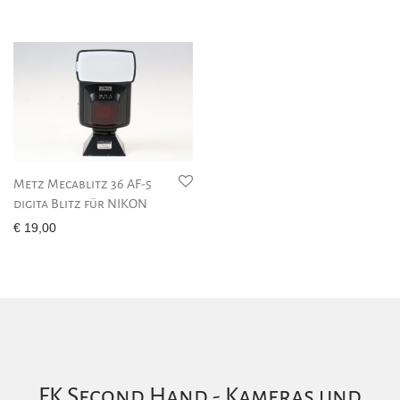
Metz Mecablitz 36 AF-5
digita Blitz für NIKON
€
19,00
FK Second Hand - Kameras und