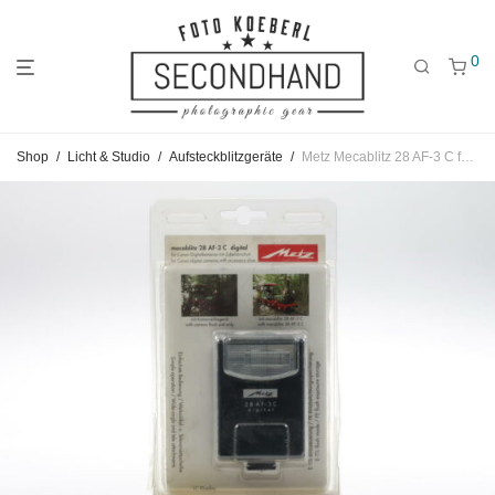
0
Gehe
Gehe
Gehe
Shop
/
Licht & Studio
/
Aufsteckblitzgeräte
/
Metz Mecablitz 28 AF-3 C für Canon
zum
zu
zu
Hauptmenü
den
den
Kategorien
Filtern