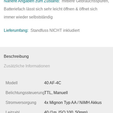
Nähere Angaben zum Zustand:
mittlere Gebrauchsspuren,
Batteriefach lässt sich sehr leicht öffnen & öffnet sich
immer wieder selbstständig
Lieferumfang:
Standfuss NICHT inkludiert
Beschreibung
Zusätzliche Informationen
Modell
40 AF-4C
Belichtungssteuerung
TTL, Manuell
Stromversorgung
4x Mignon Typ AA / NiMH Akkus
Leitzahl
40 (1m, ISO 100, 50mm)