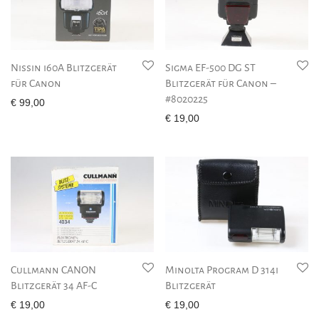
Nissin i60A Blitzgerät
Sigma EF-500 DG ST
für Canon
Blitzgerät für Canon –
#8020225
€
99,00
€
19,00
Cullmann CANON
Minolta Program D 314i
Blitzgerät 34 AF-C
Blitzgerät
€
19,00
€
19,00