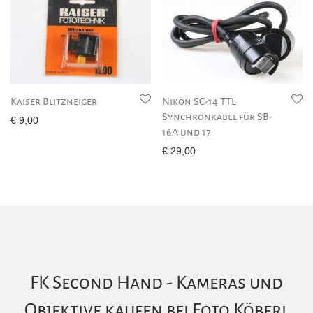
Kaiser Blitzneiger
Nikon SC-14 TTL
Synchronkabel für SB-
€
9,00
16A und 17
€
29,00
FK Second Hand - Kameras und
Objektive kaufen bei Foto Köberl