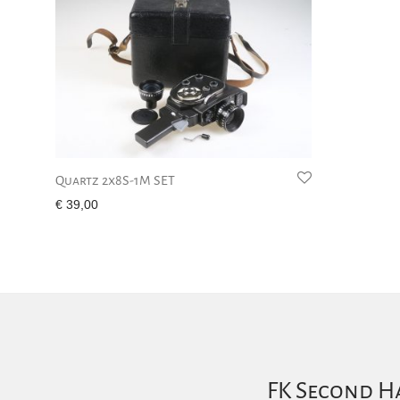
Quartz 2x8S-1M SET
€
39,00
FK Second Ha