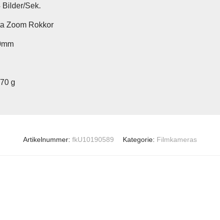
 Bilder/Sek.
ta Zoom Rokkor
30mm
270 g
Artikelnummer:
fkU10190589
Kategorie:
Filmkameras