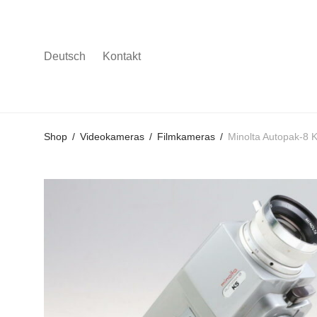
Deutsch
Kontakt
Gehe
Gehe
Gehe
Shop
/
Videokameras
/
Filmkameras
/
Minolta Autopak-8 
zum
zu
zu
Hauptmenü
den
den