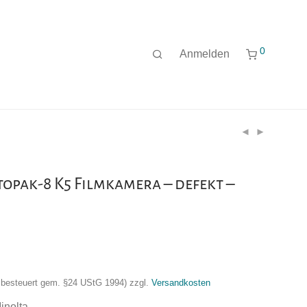
0
Anmelden
opak-8 K5 Filmkamera – defekt –
nzbesteuert gem. §24 UStG 1994)
zzgl.
Versandkosten
inolta