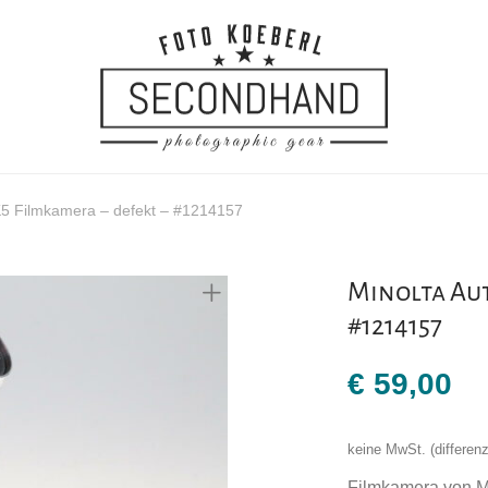
K5 Filmkamera – defekt – #1214157
Minolta Aut
#1214157
€
59,00
keine MwSt. (differe
Filmkamera von M