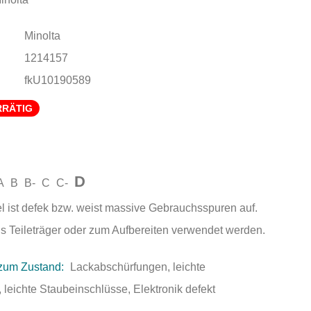
Minolta
1214157
fkU10190589
RRÄTIG
D
A
B
B-
C
C-
el ist defek bzw. weist massive Gebrauchsspuren auf.
als Teileträger oder zum Aufbereiten verwendet werden.
zum Zustand:
Lackabschürfungen, leichte
leichte Staubeinschlüsse, Elektronik defekt