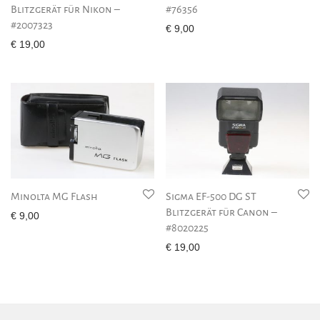
Blitzgerät für Nikon –
#76356
#2007323
€
9,00
€
19,00
Minolta MG Flash
Sigma EF-500 DG ST
Blitzgerät für Canon –
€
9,00
#8020225
€
19,00