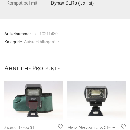
Kompatibel mit
Dynax SLRs (i, xi, si)
Artikelnummer:
fkU10211480
Kategorie:
Aufsteckblitzgeräte
Ähnliche Produkte
Sigma EF-500 ST
Metz Mecablitz 35 CT-3 –