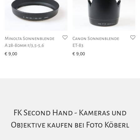
Minolta Sonnenblende
Canon Sonnenblende
A 28-80mm f/3,5-5,6
ET-83
€
9,00
€
9,00
FK Second Hand - Kameras und
Objektive kaufen bei Foto Köberl