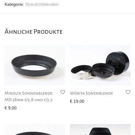
Kategorie:
Streulichtblenden
Ähnliche Produkte
Minolta Sonnenblende
Wörita Sonenblende
MD 28mm f/2,8 und f/3,5
€
19,00
€
9,00