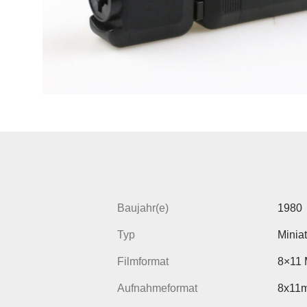
Baujahr(e)
1980
Typ
Minia
Filmformat
8×11 
Aufnahmeformat
8x11