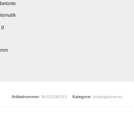
nbetonte
utomatik
 g
mmm
Artikelnummer:
fkU10186153
Kategorie:
Analogkameras