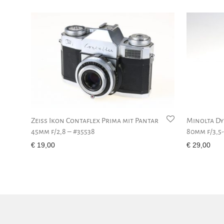
Zeiss Ikon Contaflex Prima mit Pantar
Minolta Dy
45mm f/2,8 – #35538
80mm f/3,5-
€
19,00
€
29,00