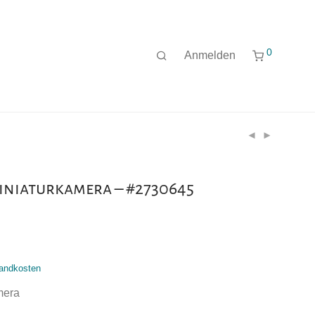
0
Anmelden
iniaturkamera – #2730645
andkosten
mera