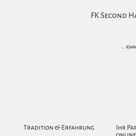
FK Second Ha
... l(i
Tradition & Erfahrung
Ihr Pa
online