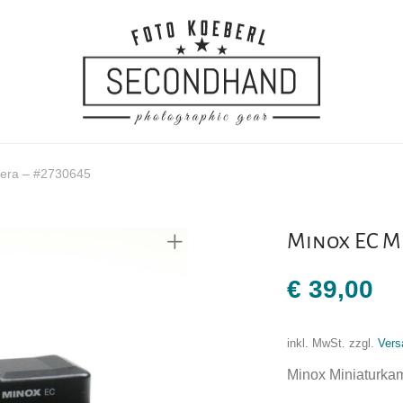
mera – #2730645
Minox EC M
€
39,00
inkl. MwSt.
zzgl.
Vers
Minox Miniaturka