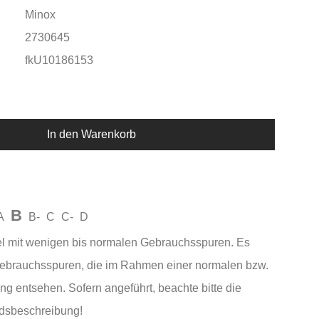
Minox
2730645
fkU10186153
In den Warenkorb
B
A
B-
C
C-
D
el mit wenigen bis normalen Gebrauchsspuren. Es
Gebrauchsspuren, die im Rahmen einer normalen bzw.
ng entsehen. Sofern angeführt, beachte bitte die
andsbeschreibung!