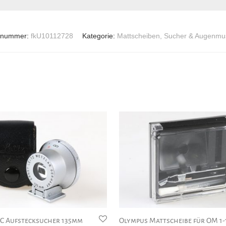
elnummer:
fkU10112728
Kategorie:
Mattscheiben, Sucher & Augenmu
C Aufstecksucher 135mm
Olympus Mattscheibe für OM 1-