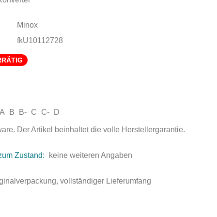
Minox
fkU10112728
RRÄTIG
A
B
B-
C
C-
D
e. Der Artikel beinhaltet die volle Herstellergarantie.
zum Zustand:
keine weiteren Angaben
ginalverpackung, vollständiger Lieferumfang