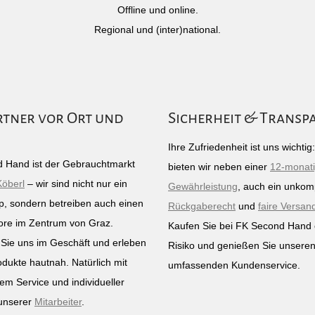
Offline und online.
Regional und (inter)national.
rtner vor Ort und
Sicherheit & Transp
Ihre Zufriedenheit ist uns wichti
 Hand ist der Gebrauchtmarkt
bieten wir neben einer
12-monat
Köberl
– wir sind nicht nur ein
Gewährleistung
, auch ein unkomp
p, sondern betreiben auch einen
Rückgaberecht
und
faire Versan
ore im Zentrum von Graz.
Kaufen Sie bei FK Second Hand
Sie uns im Geschäft und erleben
Risiko und genießen Sie unsere
odukte hautnah. Natürlich mit
umfassenden Kundenservice.
em Service und individueller
unserer
Mitarbeiter
.