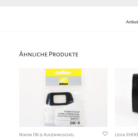
Artik
Ähnliche Produkte
Nikon DK-9 Augenmuschel
Leica SHOO