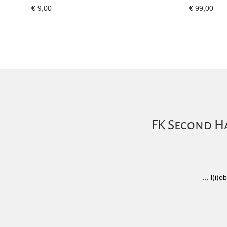
€
9,00
€
99,00
FK Second Ha
... l(i