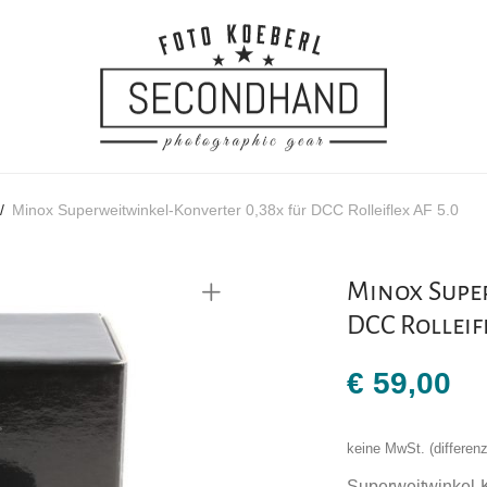
/
Minox Superweitwinkel-Konverter 0,38x für DCC Rolleiflex AF 5.0
Minox Supe
DCC Rolleifl
€
59,00
keine MwSt. (differe
Superweitwinkel-