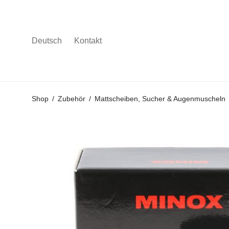
Deutsch
Kontakt
Gehe
Gehe
Gehe
Shop
/
Zubehör
/
Mattscheiben, Sucher & Augenmuscheln
zum
zu
zu
Hauptmenü
den
den