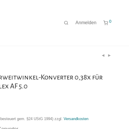
0
Anmelden
rweitwinkel-Konverter 0,38x für
ex AF 5.0
nzbesteuert gem. §24 UStG 1994)
zzgl.
Versandkosten
Konverter