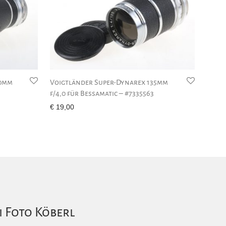
00mm
Voigtländer Super-Dynarex 135mm
f/4,0 für Bessamatic – #7335563
€
19,00
i Foto Köberl