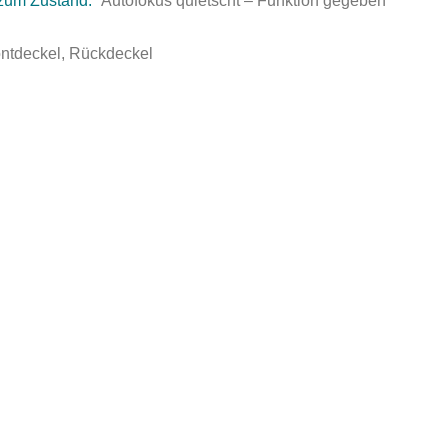
zum Zustand:
Autofokus quietscht – Funktion gegeben
ntdeckel, Rückdeckel