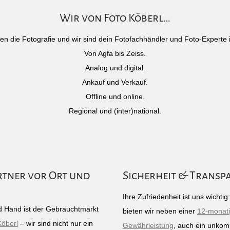
Wir von Foto Köberl…
)eben die Fotografie und wir sind dein Fotofachhändler und Foto-Experte 
Von Agfa bis Zeiss.
Analog und digital.
Ankauf und Verkauf.
Offline und online.
Regional und (inter)national.
rtner vor Ort und
Sicherheit & Transp
Ihre Zufriedenheit ist uns wichti
 Hand ist der Gebrauchtmarkt
bieten wir neben einer
12-monat
Köberl
– wir sind nicht nur ein
Gewährleistung
, auch ein unkomp