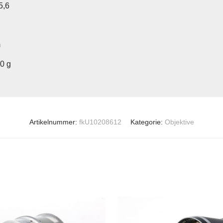
5,6
m
60 g
Artikelnummer:
fkU10208612
Kategorie:
Objektive