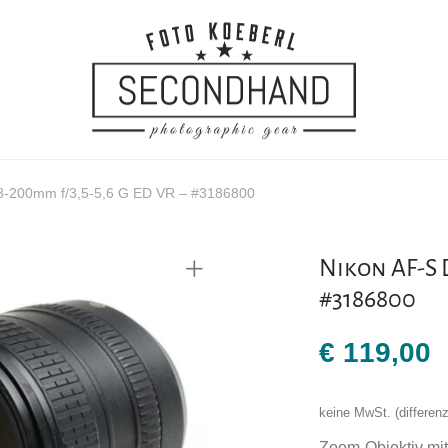
8-200mm f/3,5-5,6 G ED VR – #3186800
Nikon AF-S D
#3186800
€
119,00
keine MwSt. (differe
Zoom-Objektiv mit