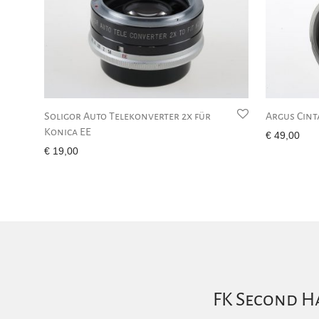
Soligor Auto Telekonverter 2x für
Argus Cint
Konica EE
€
49,00
€
19,00
FK Second Ha