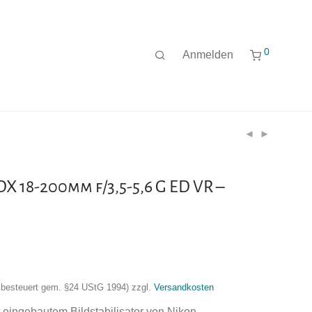
0
Anmelden
X 18-200mm f/3,5-5,6 G ED VR –
nzbesteuert gem. §24 UStG 1994)
zzgl.
Versandkosten
 eingebautem Bildstabilisator von Nikon