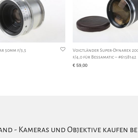
ar 50mm f/3,5
Voigtländer Super-Dynarex 2
f/4,0 für Bessamatic – #6158142
€
59,00
nd - Kameras und Objektive kaufen be