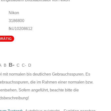
Nikon
3186800
fkU10208612
RRÄTIG
B-
A
B
C
C-
D
el mit normalen bis deutlichen Gebrauchsspuren. Es
Gebrauchsspuren, die im Rahmen einer normalen bzw.
entsehen. Sofern angeführt, beachte bitte die
andsbeschreibung!