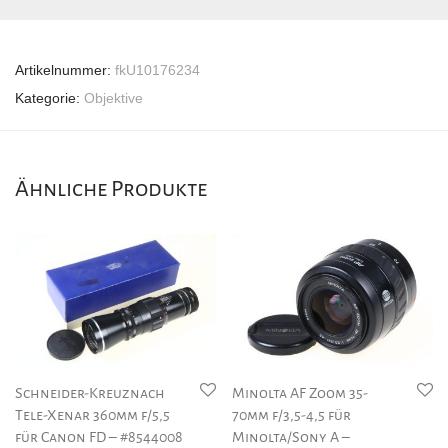
Artikelnummer:
fkU10176234
Kategorie:
Objektive
Ähnliche Produkte
Schneider-Kreuznach
Minolta AF Zoom 35-
Tele-Xenar 360mm f/5,5
70mm f/3,5-4,5 für
für Canon FD – #8544008
Minolta/Sony A –