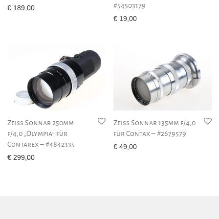
#54503179
€
189,00
€
19,00
Zeiss Sonnar 250mm
Zeiss Sonnar 135mm f/4,0
f/4,0 „Olympia“ für
für Contax – #2679579
Contarex – #4842335
€
49,00
€
299,00