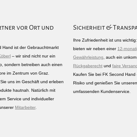
rtner vor Ort und
Sicherheit & Transp
Ihre Zufriedenheit ist uns wichti
 Hand ist der Gebrauchtmarkt
bieten wir neben einer
12-monat
Köberl
– wir sind nicht nur ein
Gewährleistung
, auch ein unkomp
p, sondern betreiben auch einen
Rückgaberecht
und
faire Versan
ore im Zentrum von Graz.
Kaufen Sie bei FK Second Hand
Sie uns im Geschäft und erleben
Risiko und genießen Sie unsere
odukte hautnah. Natürlich mit
umfassenden Kundenservice.
em Service und individueller
unserer
Mitarbeiter
.