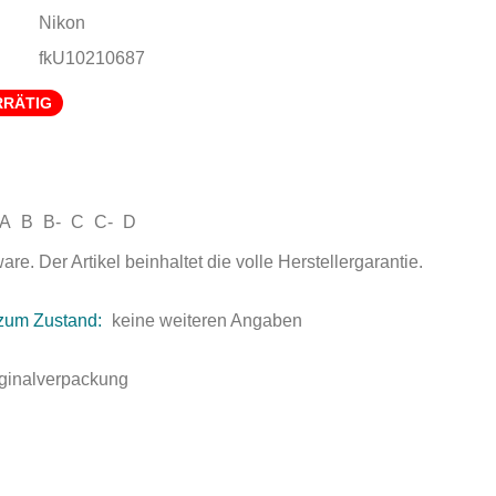
Nikon
fkU10210687
RRÄTIG
A
B
B-
C
C-
D
e. Der Artikel beinhaltet die volle Herstellergarantie.
zum Zustand:
keine weiteren Angaben
iginalverpackung