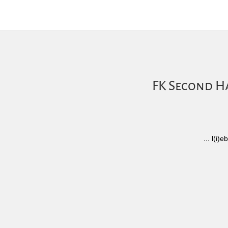
FK Second Ha
... l(i