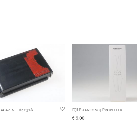
agazin – #4031A
DJI Phantom 4 Propeller
€
9,00