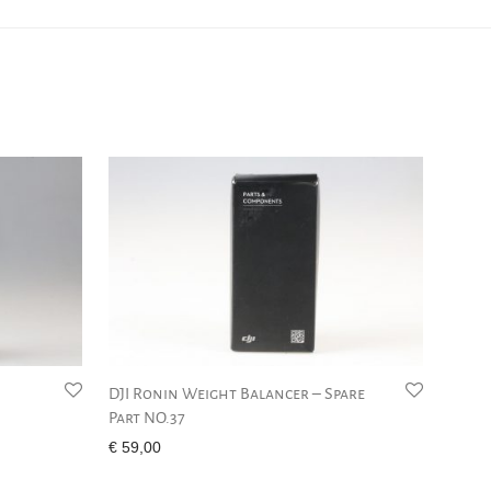
DJI Ronin Weight Balancer – Spare
Part NO.37
€
59,00