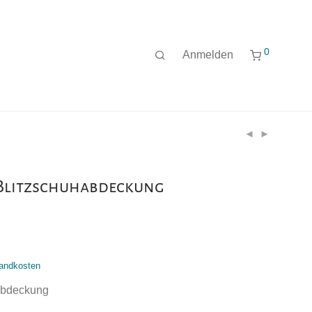
0
Anmelden
 Blitzschuhabdeckung
andkosten
abdeckung