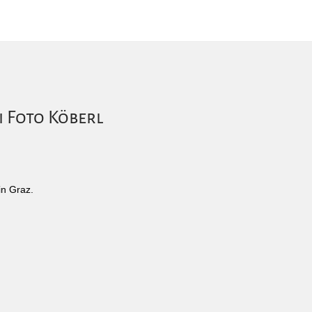
i Foto Köberl
in Graz.