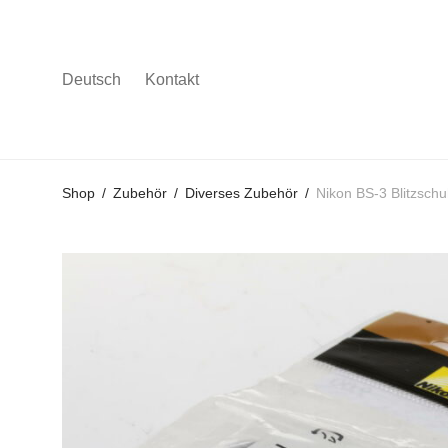
Deutsch
Kontakt
Gehe
Gehe
Gehe
Shop
/
Zubehör
/
Diverses Zubehör
/
Nikon BS-3 Blitzsc
zum
zu
zu
Hauptmenü
den
den