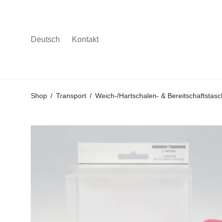
Deutsch
Kontakt
Gehe
Gehe
Gehe
Shop
/
Transport
/
Weich-/Hartschalen- & Bereitschaftstas
zum
zu
zu
Hauptmenü
den
den