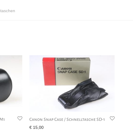
staschen
-M1
Canon Snap Case / Schnelltasche SD-1
€
15,00