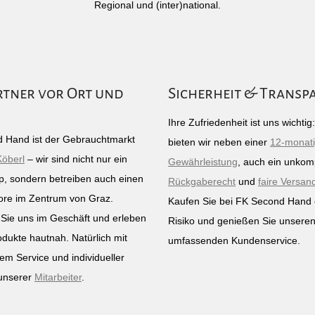
Regional und (inter)national.
rtner vor Ort und
Sicherheit & Transp
Ihre Zufriedenheit ist uns wichti
 Hand ist der Gebrauchtmarkt
bieten wir neben einer
12-monat
Köberl
– wir sind nicht nur ein
Gewährleistung
, auch ein unkomp
p, sondern betreiben auch einen
Rückgaberecht
und
faire Versan
ore im Zentrum von Graz.
Kaufen Sie bei FK Second Hand
Sie uns im Geschäft und erleben
Risiko und genießen Sie unsere
odukte hautnah. Natürlich mit
umfassenden Kundenservice.
em Service und individueller
unserer
Mitarbeiter
.