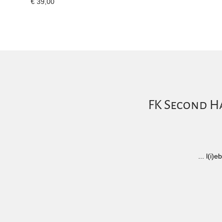
€
39,00
FK Second Ha
... l(i