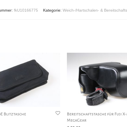
nummer:
fkU10166775
Kategorie:
Weich-/Hartschalen- & Bereitschaft
0E Blitztasche
Bereitschaftstasche für Fuji X
MegaGear