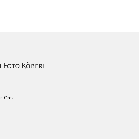
i Foto Köberl
in Graz.