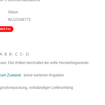
Nikon
fkU10166775
RRÄTIG
A
B
B-
C
C-
D
e. Der Artikel beinhaltet die volle Herstellergarantie.
zum Zustand:
keine weiteren Angaben
ginalverpackung, vollständiger Lieferumfang