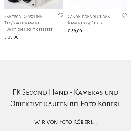
Santec VTC-652DNP
Canon Konvolut APX
Tag/Nachtkamera –
Kameras / 4 Stück
Funktion nicht getestet
€
39,00
€
39,00
FK Second Hand - Kameras und
Objektive kaufen bei Foto Köberl
Wir von Foto Köberl…