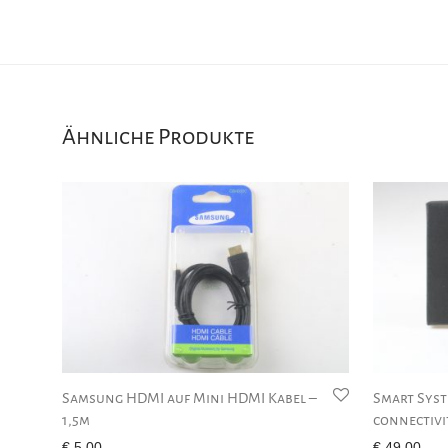
Ähnliche Produkte
Samsung HDMI auf Mini HDMI Kabel –
Smart Syst
1,5m
connectivi
€
5,00
€
49,00