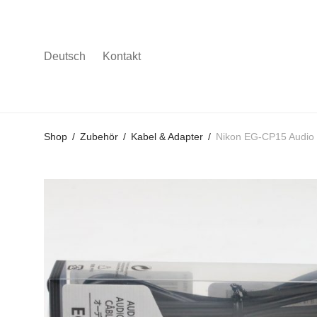
Deutsch
Kontakt
Gehe
Gehe
Gehe
Shop
/
Zubehör
/
Kabel & Adapter
/
Nikon EG-CP15 Audio 
zum
zu
zu
Hauptmenü
den
den