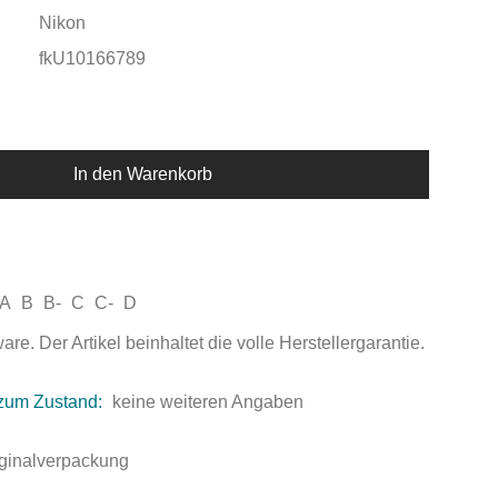
Nikon
fkU10166789
In den Warenkorb
A
B
B-
C
C-
D
e. Der Artikel beinhaltet die volle Herstellergarantie.
zum Zustand:
keine weiteren Angaben
iginalverpackung