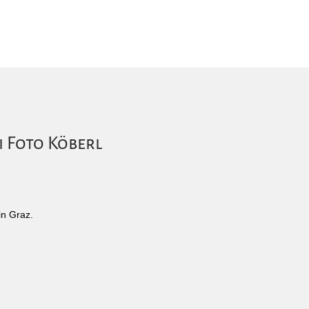
i Foto Köberl
in Graz.