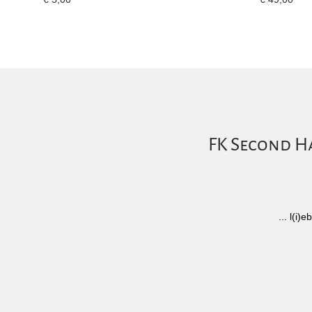
FK Second Ha
... l(i