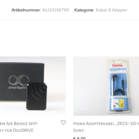
Artikelnummer:
fkU10166789
Kategorie:
Kabel & Adapter
em Air Bridge WiFi
Hama Adapterkabel „DCCS“ SO-1
ty für DigiDRIVE
Sony
€
9,00