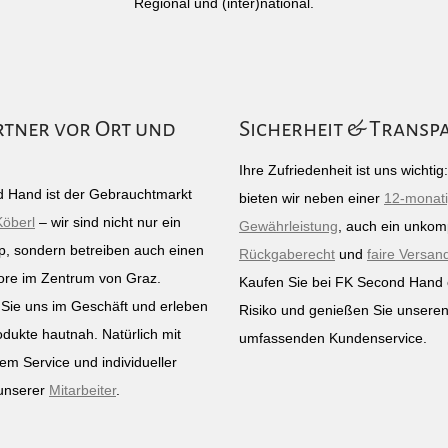
Regional und (inter)national.
rtner vor Ort und
Sicherheit & Transp
Ihre Zufriedenheit ist uns wichti
 Hand ist der Gebrauchtmarkt
bieten wir neben einer
12-monat
Köberl
– wir sind nicht nur ein
Gewährleistung
, auch ein unkomp
p, sondern betreiben auch einen
Rückgaberecht
und
faire Versan
ore im Zentrum von Graz.
Kaufen Sie bei FK Second Hand
Sie uns im Geschäft und erleben
Risiko und genießen Sie unsere
odukte hautnah. Natürlich mit
umfassenden Kundenservice.
em Service und individueller
unserer
Mitarbeiter
.