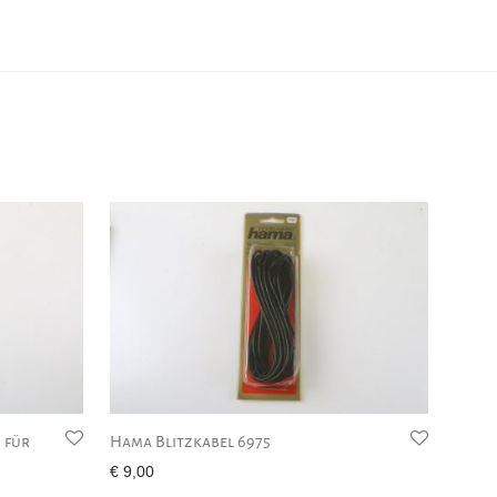
 für
Hama Blitzkabel 6975
€
9,00