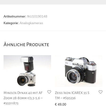
Artikelnummer:
fkU10190148
Kategorie:
Analogkameras
Ähnliche Produkte
Minolta Dynax 40 mit AF
Zeiss Ikon ICAREX 35 S
Zoom 28-80mm f/3,5-5,6 –
TM – #S95236
#35511875
€
49,00