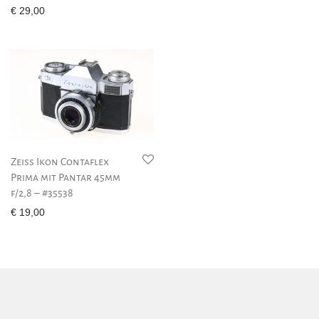
€
29,00
Zeiss Ikon Contaflex
Prima mit Pantar 45mm
f/2,8 – #35538
€
19,00