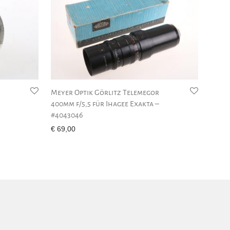
Meyer Optik Görlitz Telemegor
400mm f/5,5 für Ihagee Exakta –
#4043046
€
69,00