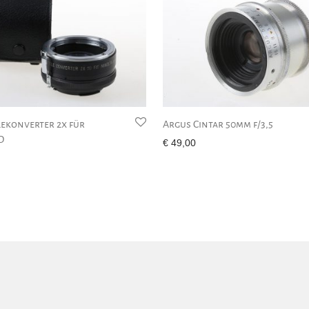
lekonverter 2x für
Argus Cintar 50mm f/3,5
D
€
49,00