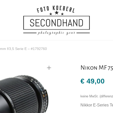
mm f/3,5 Serie E – #1792760
Nikon MF 75-
€
49,00
keine MwSt. (differe
Nikkor E-Series T