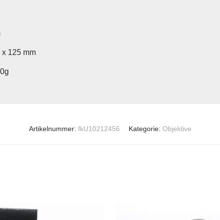
m
5 x 125 mm
20g
Artikelnummer:
fkU10212456
Kategorie:
Objektive