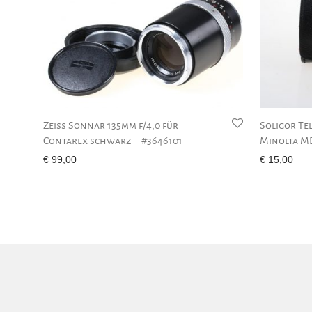
Zeiss Sonnar 135mm f/4,0 für
Soligor Te
Contarex schwarz – #3646101
Minolta M
€
99,00
€
15,00