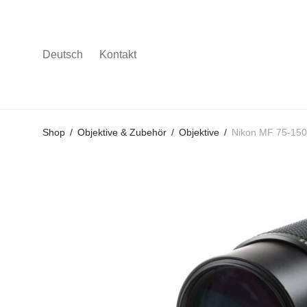
Deutsch
Kontakt
Gehe
Gehe
Gehe
Shop
/
Objektive & Zubehör
/
Objektive
/
Nikon MF 75-150
zum
zu
zu
Hauptmenü
den
den