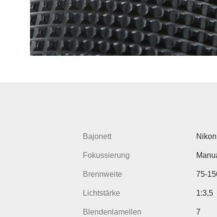
Bajonett
Nikon 
Fokussierung
Manua
Brennweite
75-1
Lichtstärke
1:3,5
Blendenlamellen
7