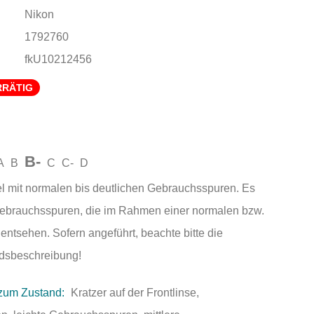
Nikon
1792760
fkU10212456
RRÄTIG
B-
A
B
C
C-
D
el mit normalen bis deutlichen Gebrauchsspuren. Es
Gebrauchsspuren, die im Rahmen einer normalen bzw.
entsehen. Sofern angeführt, beachte bitte die
andsbeschreibung!
zum Zustand:
Kratzer auf der Frontlinse,