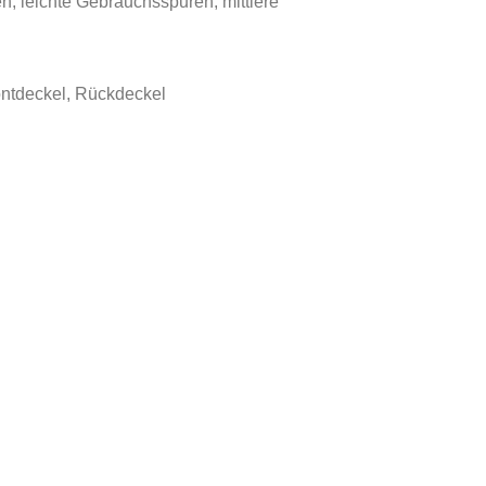
, leichte Gebrauchsspuren, mittlere
ntdeckel, Rückdeckel