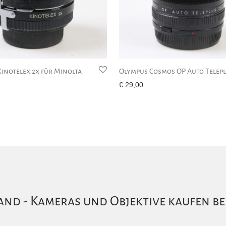
inotelex 2x für Minolta
Olympus Cosmos OP Auto Telepl
€
29,00
nd - Kameras und Objektive kaufen be