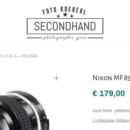
/2,0 AI-S – #352840
Nikon MF 85
€
179,00
keine MwSt. (differe
Lichtstarke Nikko