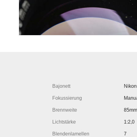
Bajonett
Nikon
Fokussierung
Manua
Brennweite
85m
Lichtstärke
1:2,0
Blendenlamellen
7