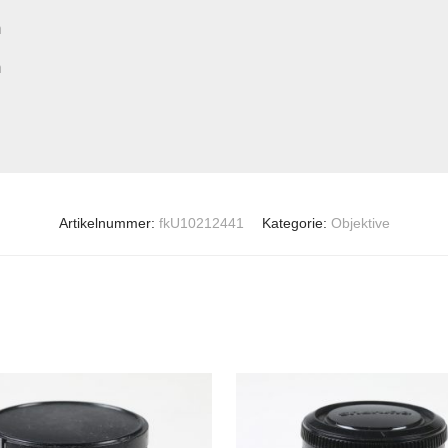
m
m
Artikelnummer:
fkU10212441
Kategorie:
Objektive