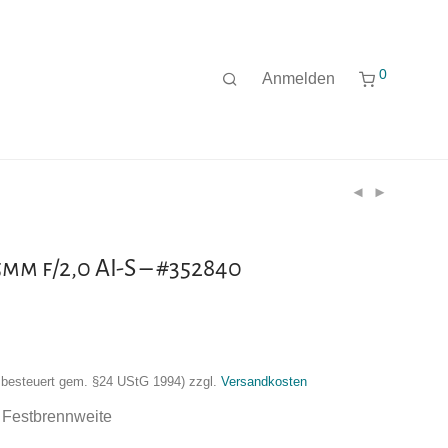
0
Anmelden
mm f/2,0 AI-S – #352840
nzbesteuert gem. §24 UStG 1994)
zzgl.
Versandkosten
r Festbrennweite