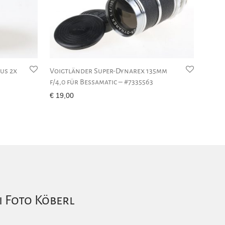
us 2x
Voigtländer Super-Dynarex 135mm
f/4,0 für Bessamatic – #7335563
€
19,00
i Foto Köberl