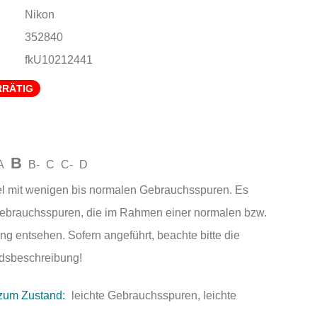
Nikon
352840
fkU10212441
RRÄTIG
B
A
B-
C
C-
D
el mit wenigen bis normalen Gebrauchsspuren. Es
Gebrauchsspuren, die im Rahmen einer normalen bzw.
ng entsehen. Sofern angeführt, beachte bitte die
andsbeschreibung!
zum Zustand:
leichte Gebrauchsspuren, leichte