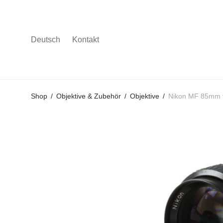
Deutsch
Kontakt
Gehe
Gehe
Gehe
Shop
/
Objektive & Zubehör
/
Objektive
/
Nikon MF 85mm f
zum
zu
zu
Hauptmenü
den
den