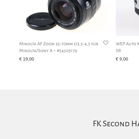
Minolta AF Zoom 35-70mm f/3,5-4,5 für
WEP Auto K
Minolta/Sony A – #54503179
SR
€
19,00
€
9,00
FK Second Ha