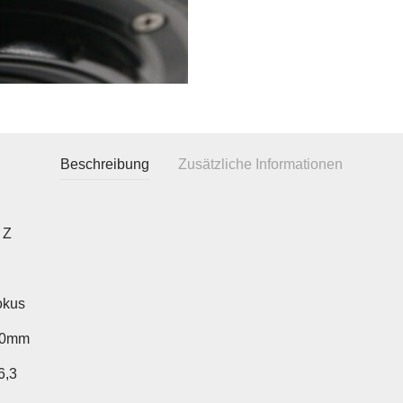
Beschreibung
Zusätzliche Informationen
 Z
okus
40mm
6,3