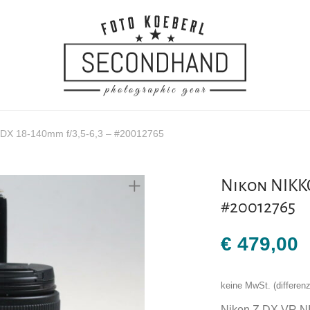
DX 18-140mm f/3,5-6,3 – #20012765
Nikon NIKKO
#20012765
€
479,00
keine MwSt. (differe
Nikon Z DX VR NI