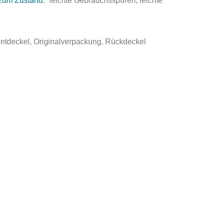
zum Zustand:
leichte Gebrauchsspuren, leichte
ntdeckel, Originalverpackung, Rückdeckel