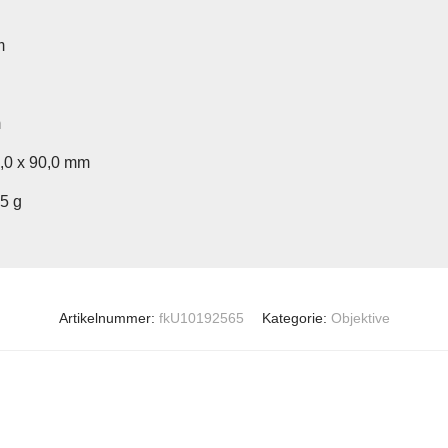
m
m
3,0 x 90,0 mm
15 g
Artikelnummer:
fkU10192565
Kategorie:
Objektive