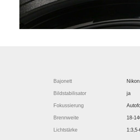
Bajonett
Nikon
Bildstabilisator
ja
Fokussierung
Autof
Brennweite
18-1
Lichtstärke
1:3,5-