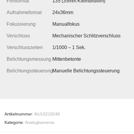
Filmformat
135 (35mm Kleinbildfilm)
Aufnahmeformat
24x36mm
Fokussierung
Manualfokus
Verschluss
Mechanischer Schlitzverschluss
Verschlusszeiten
1/1000 – 1 Sek.
Belichtungsmessung
Mittenbetonte
Belichtungssteuerung
Manuelle Belichtungssteuerung
Artikelnummer:
fkU10219248
Kategorie:
Analogkameras