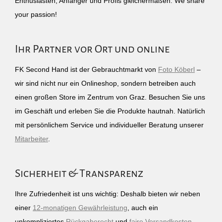
Enthusiasten, Anfänger und Profis gleichermaßen. We share
your passion!
Ihr Partner vor Ort und online
FK Second Hand ist der Gebrauchtmarkt von
Foto Köberl
–
wir sind nicht nur ein Onlineshop, sondern betreiben auch
einen großen Store im Zentrum von Graz. Besuchen Sie uns
im Geschäft und erleben Sie die Produkte hautnah. Natürlich
mit persönlichem Service und individueller Beratung unserer
Mitarbeiter
.
Sicherheit & Transparenz
Ihre Zufriedenheit ist uns wichtig: Deshalb bieten wir neben
einer
12-monatigen Gewährleistung
, auch ein
unkompliziertes
Rückgaberecht
und
faire Versandkosten
.