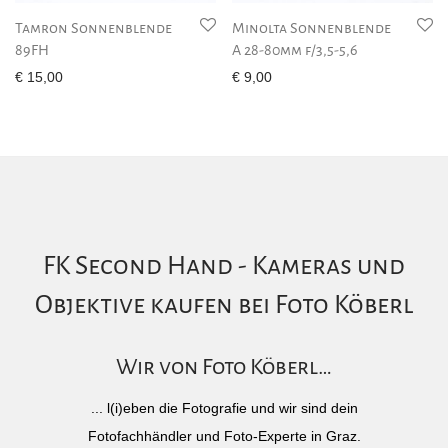
Tamron Sonnenblende
Minolta Sonnenblende
89FH
A 28-80mm f/3,5-5,6
€
15,00
€
9,00
FK Second Hand - Kameras und
Objektive kaufen bei Foto Köberl
Wir von Foto Köberl…
... l(i)eben die Fotografie und wir sind dein
Fotofachhändler und Foto-Experte in Graz.