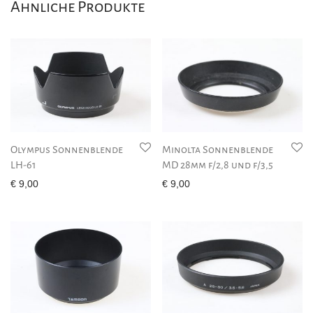
Ähnliche Produkte
Olympus Sonnenblende
Minolta Sonnenblende
LH-61
MD 28mm f/2,8 und f/3,5
€
9,00
€
9,00