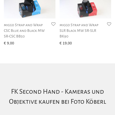
miggo Strap and Wrap
miggo Strap and Wrap
CSC Blue and Black MW
SLR Black MW SR-SLR
SR-CSC BB50
BK90
€
9,00
€
19,00
FK Second Hand - Kameras und
Objektive kaufen bei Foto Köberl