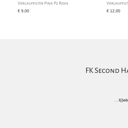
Verlauffilter Pink P2 Rosa
Verlauffilt
€
9,00
€
12,00
FK Second Ha
... l(i