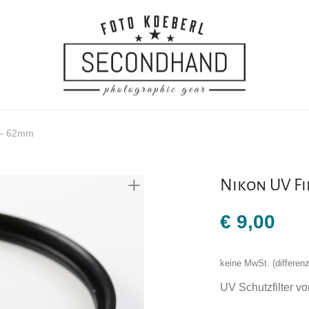
c – 62mm
Nikon UV Fi
€
9,00
keine MwSt. (differe
UV Schutzfilter v