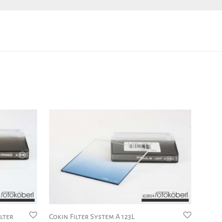
ilter
Cokin Filter System A 123L