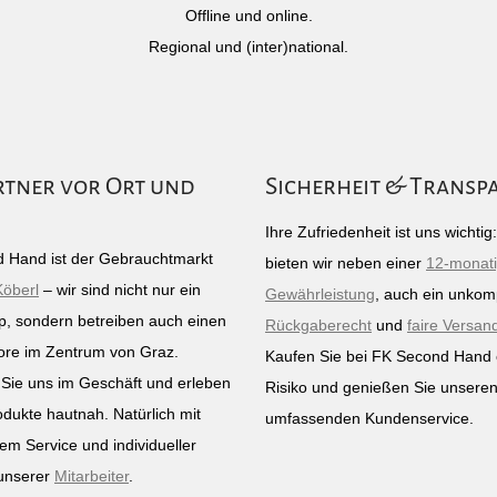
Offline und online.
Regional und (inter)national.
rtner vor Ort und
Sicherheit & Transp
Ihre Zufriedenheit ist uns wichti
 Hand ist der Gebrauchtmarkt
bieten wir neben einer
12-monat
Köberl
– wir sind nicht nur ein
Gewährleistung
, auch ein unkomp
p, sondern betreiben auch einen
Rückgaberecht
und
faire Versan
ore im Zentrum von Graz.
Kaufen Sie bei FK Second Hand
Sie uns im Geschäft und erleben
Risiko und genießen Sie unsere
odukte hautnah. Natürlich mit
umfassenden Kundenservice.
em Service und individueller
unserer
Mitarbeiter
.