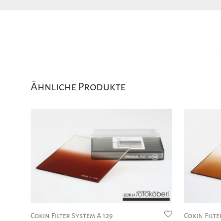
Ähnliche Produkte
Cokin Filter System A 129
Cokin Filte