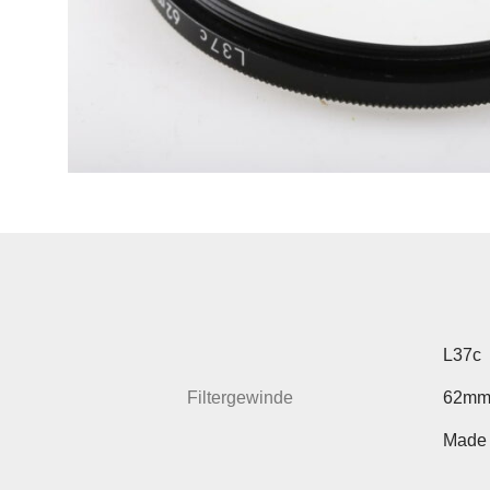
L37c
Filtergewinde
62m
Made 