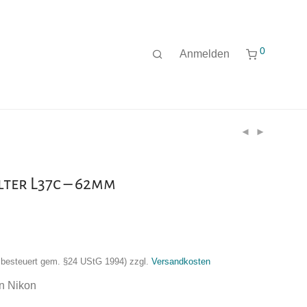
0
Anmelden
lter L37c – 62mm
nzbesteuert gem. §24 UStG 1994)
zzgl.
Versandkosten
on Nikon