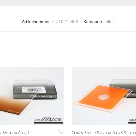
Artikelnummer:
fkU10212498
Kategorie:
Filter
r System A 125L
Cokin Filter System A 076 Spotf