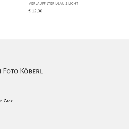
Verlauffilter Blau 2 light
€
12,00
i Foto Köberl
in Graz.