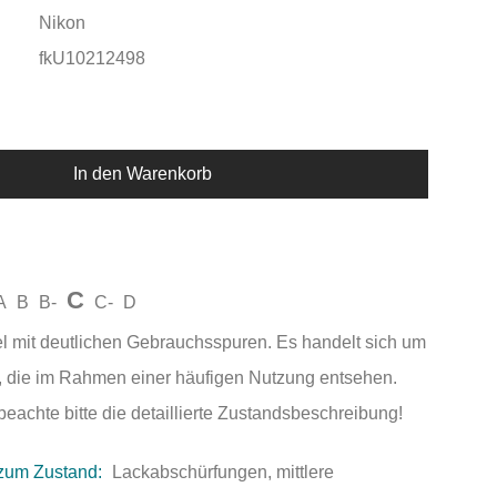
Nikon
fkU10212498
In den Warenkorb
C
A
B
B-
C-
D
el mit deutlichen Gebrauchsspuren. Es handelt sich um
 die im Rahmen einer häufigen Nutzung entsehen.
beachte bitte die detaillierte Zustandsbeschreibung!
zum Zustand:
Lackabschürfungen, mittlere