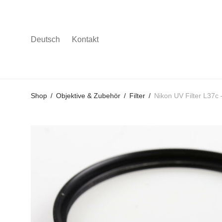
Deutsch
Kontakt
Gehe
Gehe
Gehe
Shop
/
Objektive & Zubehör
/
Filter
/
Nikon UV Filter L37
zum
zu
zu
Hauptmenü
den
den