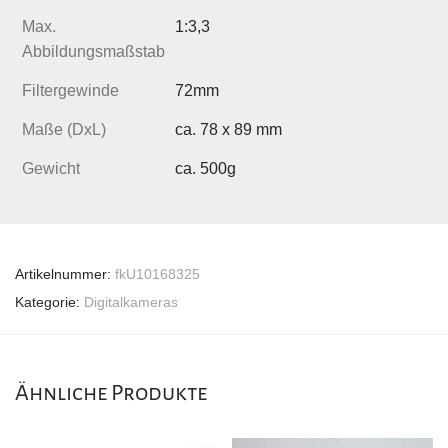
Max.
1:3,3
Abbildungsmaßstab
Filtergewinde
72mm
Maße (DxL)
ca. 78 x 89 mm
Gewicht
ca. 500g
Artikelnummer:
fkU10168325
Kategorie:
Digitalkameras
Ähnliche Produkte