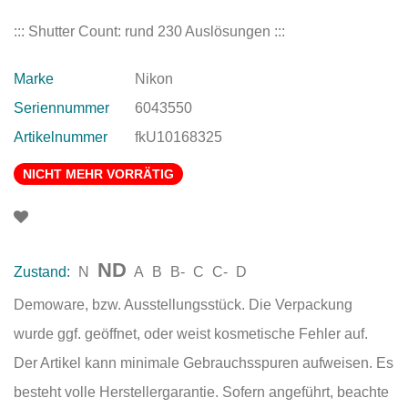
::: Shutter Count: rund 230 Auslösungen :::
Marke
Nikon
Seriennummer
6043550
Artikelnummer
fkU10168325
NICHT MEHR VORRÄTIG
ND
Zustand:
N
A
B
B-
C
C-
D
Demoware, bzw. Ausstellungsstück. Die Verpackung
wurde ggf. geöffnet, oder weist kosmetische Fehler auf.
Der Artikel kann minimale Gebrauchsspuren aufweisen. Es
besteht volle Herstellergarantie. Sofern angeführt, beachte