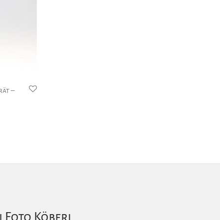
rät –
i Foto Köberl