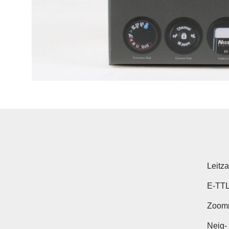
Leitz
E-TTL
Zoomr
Neig-