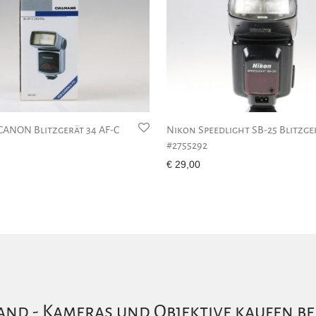
ANON Blitzgerät 34 AF-C
Nikon Speedlight SB-25 Blitzge
#2755292
€
29,00
nd - Kameras und Objektive kaufen be