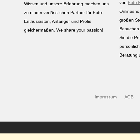
von
Foto 
Wissen und unsere Erfahrung machen uns
Onlinesho
zu einem verlässlichen Partner für Foto-
großen St
Enthusiasten, Anfänger und Profis
Besuchen 
gleichermaßen. We share your passion!
Sie die Pr
persönlich
Beratung 
Impressum
AGB
©
2026
Foto Köberl GmbH | WhiteRabbit Productions