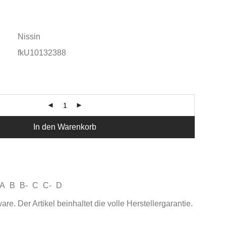
Nissin
fkU10132388
In den Warenkorb
A
B
B-
C
C-
D
e. Der Artikel beinhaltet die volle Herstellergarantie.