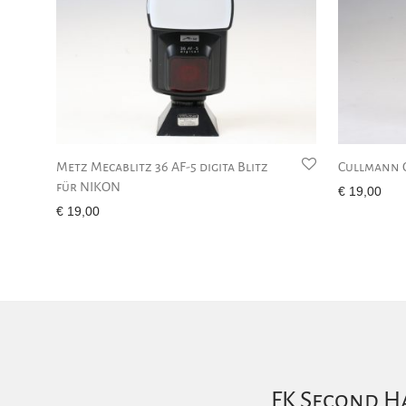
Metz Mecablitz 36 AF-5 digita Blitz
Cullmann C
für NIKON
€
19,00
€
19,00
FK Second Ha