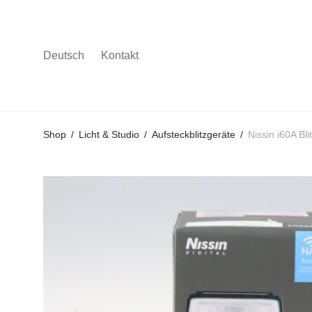
Deutsch
Kontakt
Gehe
Gehe
Gehe
Shop
/
Licht & Studio
/
Aufsteckblitzgeräte
/
Nissin i60A Bl
zum
zu
zu
Hauptmenü
den
den