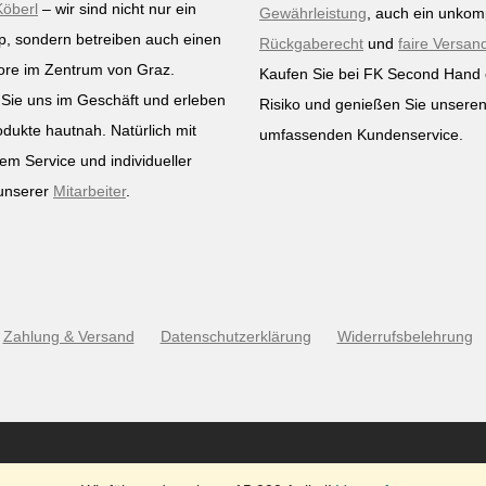
Köberl
– wir sind nicht nur ein
Gewährleistung
, auch ein unkomp
p, sondern betreiben auch einen
Rückgaberecht
und
faire Versan
ore im Zentrum von Graz.
Kaufen Sie bei FK Second Hand
Sie uns im Geschäft und erleben
Risiko und genießen Sie unsere
odukte hautnah. Natürlich mit
umfassenden Kundenservice.
em Service und individueller
unserer
Mitarbeiter
.
Zahlung & Versand
Datenschutzerklärung
Widerrufsbelehrung