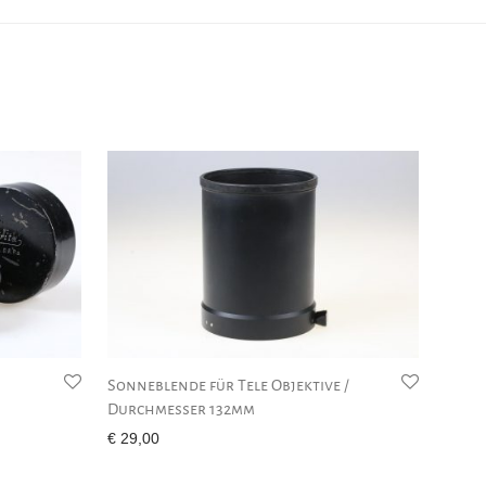
Sonneblende für Tele Objektive /
Durchmesser 132mm
€
29,00