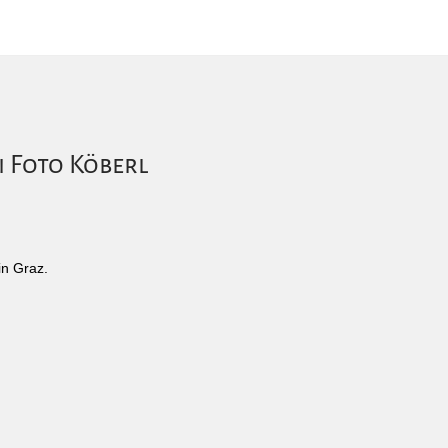
i Foto Köberl
in Graz.