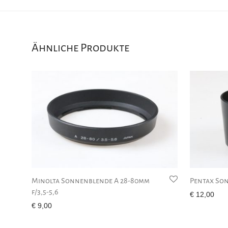
Ähnliche Produkte
Minolta Sonnenblende A 28-80mm
Pentax So
f/3,5-5,6
€
12,00
€
9,00