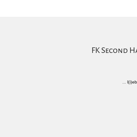
FK Second Ha
... l(i