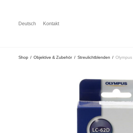
Deutsch
Kontakt
Gehe
Gehe
Gehe
Shop
/
Objektive & Zubehör
/
Streulichtblenden
/
Olympus 
zum
zu
zu
Hauptmenü
den
den