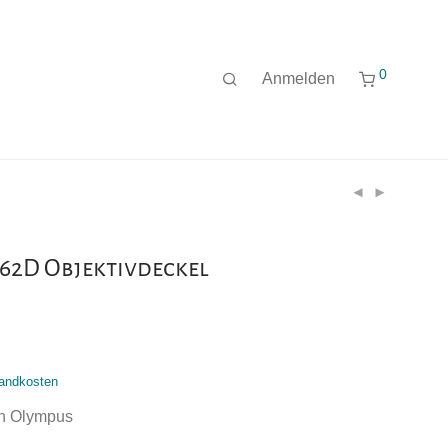
0
Anmelden
62D Objektivdeckel
andkosten
on Olympus