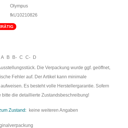
Olympus
fkU10210826
RRÄTIG
A
B
B-
C
C-
D
sstellungsstück. Die Verpackung wurde ggf. geöffnet,
ische Fehler auf. Der Artikel kann minimale
ufweisen. Es besteht volle Herstellergarantie. Sofern
 bitte die detaillierte Zustandsbeschreibung!
zum Zustand:
keine weiteren Angaben
iginalverpackung