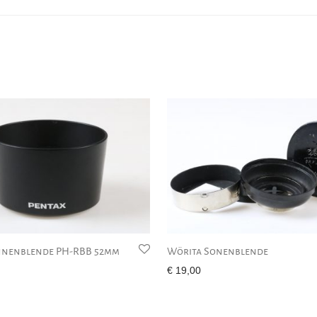
nnenblende PH-RBB 52mm
Wörita Sonenblende
€
19,00