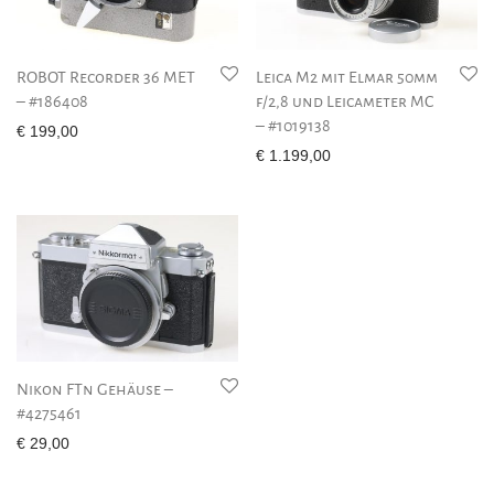
ROBOT Recorder 36 MET
Leica M2 mit Elmar 50mm
– #186408
f/2,8 und Leicameter MC
– #1019138
€
199,00
€
1.199,00
Nikon FTn Gehäuse –
#4275461
€
29,00