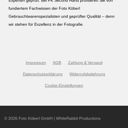
Experten geprüft. Bei FK Second Hand profitieren Sie von
fundiertem Fachwissen der Foto Köberl
Gebrauchtwarenspezialisten und geprüfter Qualität – denn
wir stehen für Exzellenz in der Fotografie.
Impressum
AGB
Zahlung & Versand
Datenschutzerklärung
Widerrufsbelehrung
Cookie-Einstellungen
©
2026
Foto Köberl GmbH | WhiteRabbit Productions