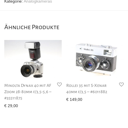
Kategorie:
Analogkameras
Ähnliche Produkte
Minolta Dynax 40 mit AF
Rollei 35 mit S-Xenar
Zoom 28-80mm f/3,5-5,6 –
40mm f/3,5 – #6011882
#35511875
€
149,00
€
29,00