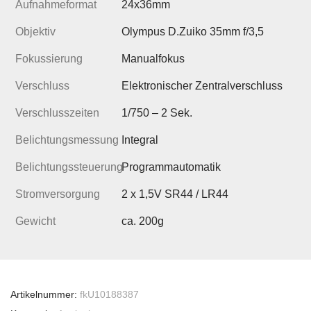
Aufnahmeformat
24x36mm
Objektiv
Olympus D.Zuiko 35mm f/3,5
Fokussierung
Manualfokus
Verschluss
Elektronischer Zentralverschluss
Verschlusszeiten
1/750 – 2 Sek.
Belichtungsmessung
Integral
Belichtungssteuerung
Programmautomatik
Stromversorgung
2 x 1,5V SR44 / LR44
Gewicht
ca. 200g
Artikelnummer:
fkU10188387