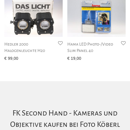
Hedler 2000
Hama LED Photo-/Video
Halogenleuchte H20
Slim Panel 40
€
99,00
€
19,00
FK Second Hand - Kameras und
Objektive kaufen bei Foto Köberl