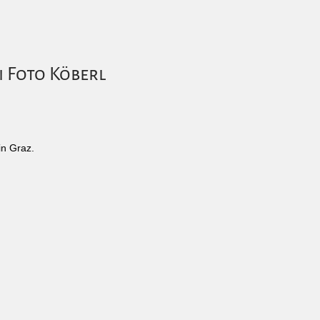
i Foto Köberl
in Graz.