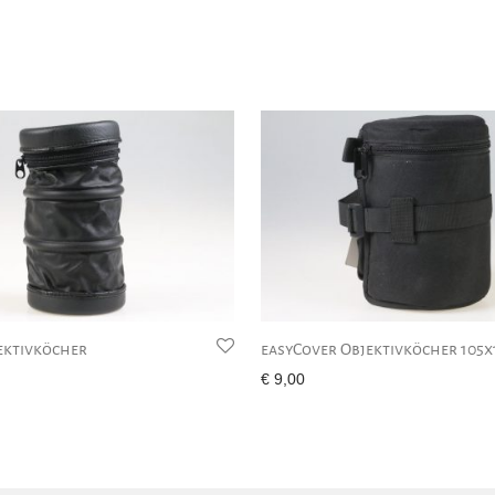
ektivköcher
easyCover Objektivköcher 105
€
9,00