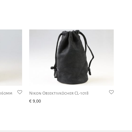
x160mm
Nikon Objektivköcher CL-1018
€
9,00