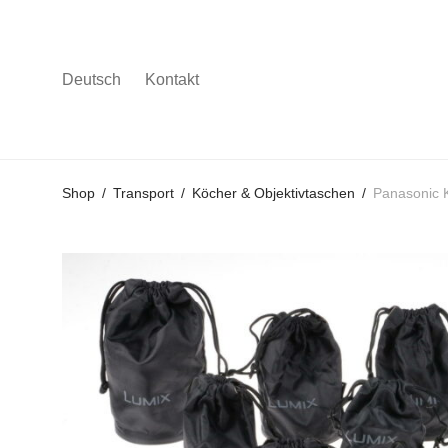
Deutsch
Kontakt
Gehe
Gehe
Gehe
Shop
/
Transport
/
Köcher & Objektivtaschen
/
Panasonic 
zum
zu
zu
Hauptmenü
den
den