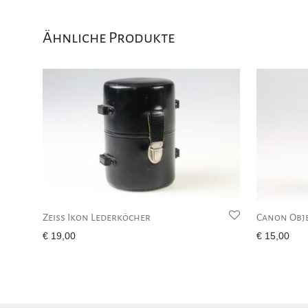
Ähnliche Produkte
Zeiss Ikon Lederköcher
Canon Obj
€
19,00
€
15,00