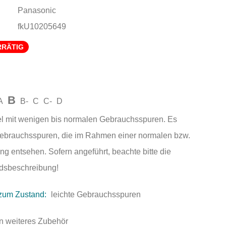
Panasonic
fkU10205649
RRÄTIG
B
A
B-
C
C-
D
el mit wenigen bis normalen Gebrauchsspuren. Es
Gebrauchsspuren, die im Rahmen einer normalen bzw.
ng entsehen. Sofern angeführt, beachte bitte die
andsbeschreibung!
zum Zustand:
leichte Gebrauchsspuren
n weiteres Zubehör