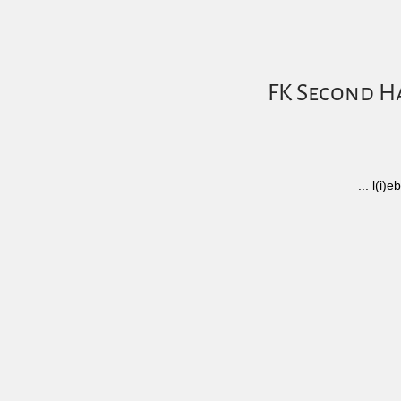
FK Second Ha
... l(i