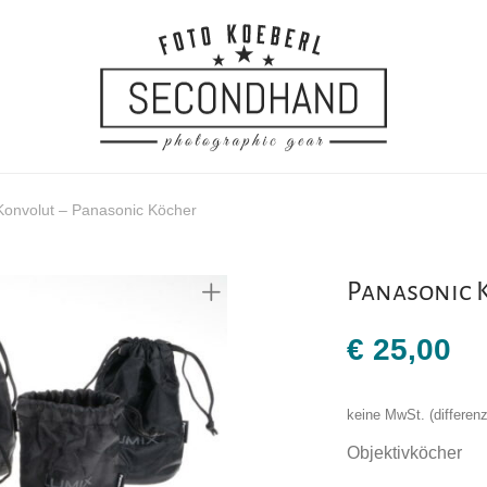
Konvolut – Panasonic Köcher
Panasonic 
€
25,00
keine MwSt. (differe
Objektivköcher