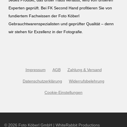
Jedes Produkt, das unser Haus verlässt, wird von unseren
Experten geprüft. Bei FK Second Hand profitieren Sie von
fundiertem Fachwissen der Foto Köberl
Gebrauchtwarenspezialisten und geprüfter Qualität – denn
wir stehen für Exzellenz in der Fotografie.
Impressum
AGB
Zahlung & Versand
Datenschutzerklärung
Widerrufsbelehrung
Cookie-Einstellungen
©
2026
Foto Köberl GmbH | WhiteRabbit Productions