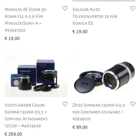
Minolta AF Zoom 35-
Soligor Auto
80mm f/4,0-5,6 für
Telekonverter 2x für
Minolta/Sony A –
Konica EE
#53941952
€
19,00
€
19,00
Voigtländer Color-
Zeiss Sonnar 135mm f/4,0
Skopar 135mm f/3,5 +
für Contarex schwarz –
Copying Attachment
#3646101
127/26 – #4674929
€
99,00
€
259,00