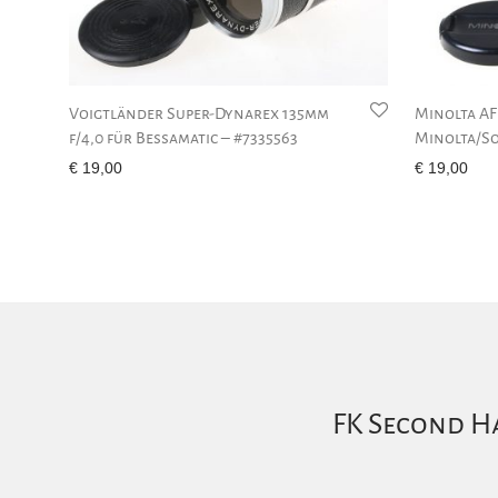
Voigtländer Super-Dynarex 135mm
Minolta AF
f/4,0 für Bessamatic – #7335563
Minolta/So
€
19,00
€
19,00
FK Second Ha