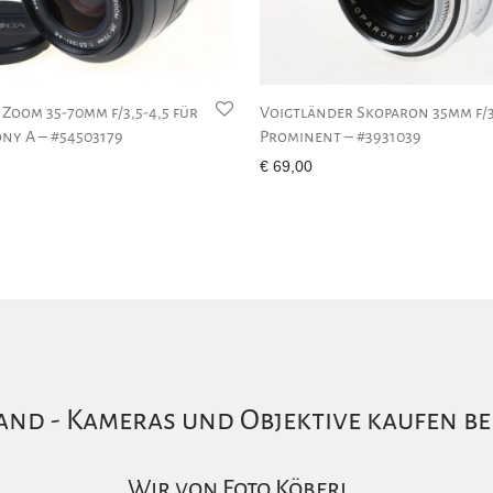
 Zoom 35-70mm f/3,5-4,5 für
Voigtländer Skoparon 35mm f/3
ny A – #54503179
Prominent – #3931039
€
69,00
nd - Kameras und Objektive kaufen be
Wir von Foto Köberl…