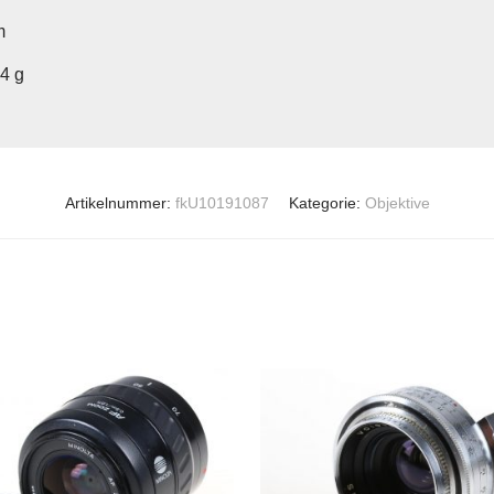
m
04 g
Artikelnummer:
fkU10191087
Kategorie:
Objektive