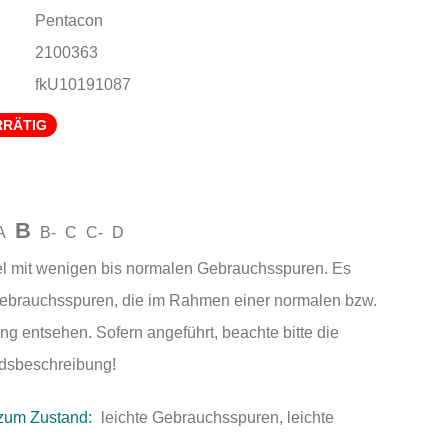
Pentacon
2100363
fkU10191087
RRÄTIG
B
A
B-
C
C-
D
el mit wenigen bis normalen Gebrauchsspuren. Es
Gebrauchsspuren, die im Rahmen einer normalen bzw.
ng entsehen. Sofern angeführt, beachte bitte die
andsbeschreibung!
zum Zustand:
leichte Gebrauchsspuren, leichte