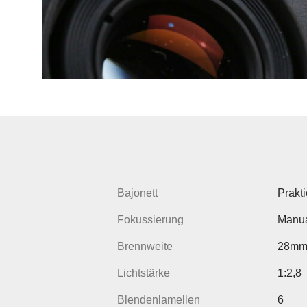
Bajonett
Prakt
Fokussierung
Manua
Brennweite
28m
Lichtstärke
1:2,8
Blendenlamellen
6