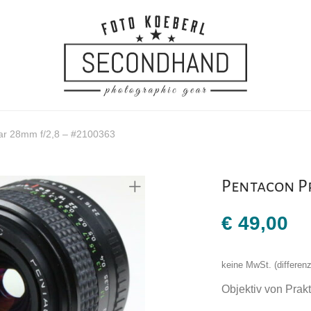
car 28mm f/2,8 – #2100363
Pentacon Pr
€
49,00
keine MwSt. (differe
Objektiv von Prakt