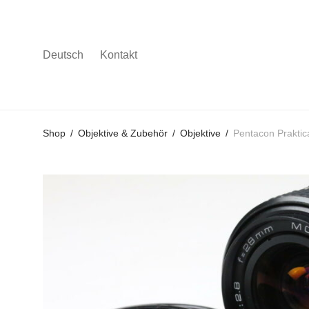
Deutsch
Kontakt
Gehe
Gehe
Gehe
Shop
/
Objektive & Zubehör
/
Objektive
/
Pentacon Prakti
zum
zu
zu
Hauptmenü
den
den