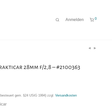
0
Anmelden
akticar 28mm f/2,8 – #2100363
nzbesteuert gem. §24 UStG 1994)
zzgl.
Versandkosten
icar