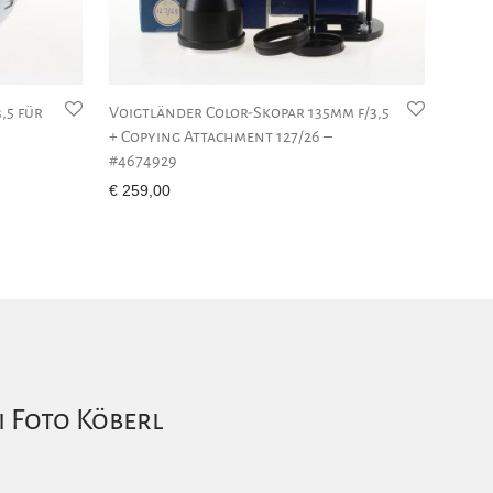
,5 für
Voigtländer Color-Skopar 135mm f/3,5
+ Copying Attachment 127/26 –
#4674929
€
259,00
i Foto Köberl