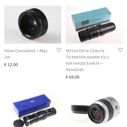
Heini Converter – M42
Meyer Optik Görlitz
/2x
Telemegor 400mm f/5,5
für Ihagee Exakta –
€
12,00
#4043046
€
69,00