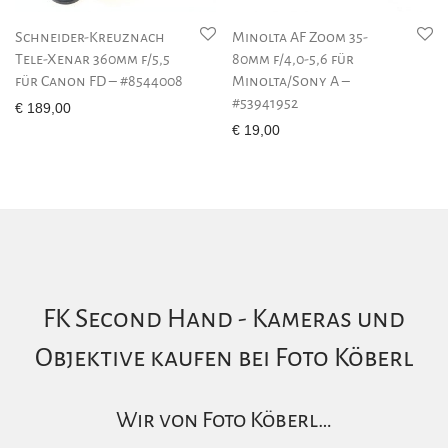
Schneider-Kreuznach
Minolta AF Zoom 35-
Tele-Xenar 360mm f/5,5
80mm f/4,0-5,6 für
für Canon FD – #8544008
Minolta/Sony A –
#53941952
€
189,00
€
19,00
FK Second Hand - Kameras und
Objektive kaufen bei Foto Köberl
Wir von Foto Köberl…